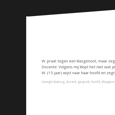
n
W. praat tegen een klasgenoot, maar zeg
Docente: Volgens mij klopt het niet wat je
W. (15 jaar) wijst naar haar hoofd en ze
Getagd
dialoog
,
docent
,
gesprek
,
hoofd
,
klasgeno