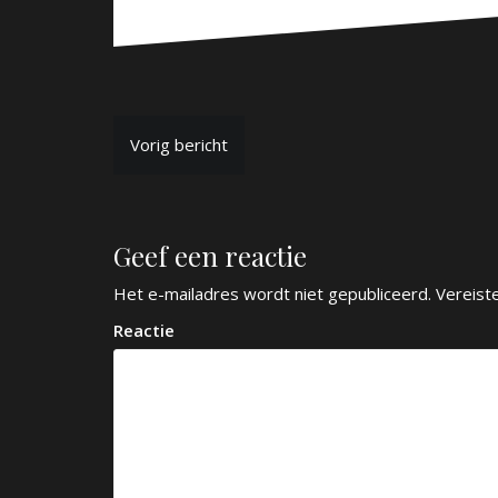
B
Vorig bericht
e
r
Geef een reactie
i
c
Het e-mailadres wordt niet gepubliceerd.
Vereist
h
Reactie
t
n
a
v