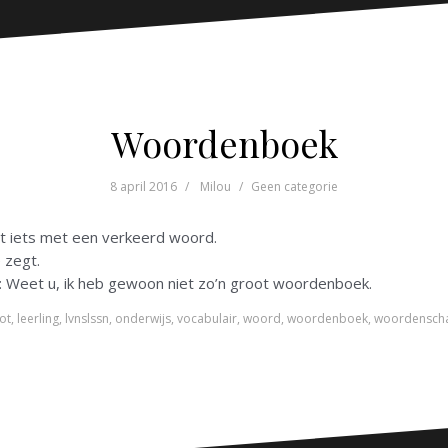
Woordenboek
8 april 2016
Milou
Geen categorie
t iets met een verkeerd woord.
 zegt.
gt: Weet u, ik heb gewoon niet zo’n groot woordenboek.
ot
,
leerling
,
lvnslssn
,
onderwijs
,
vocabulair
,
woord
,
woordenboek
,
woordensch