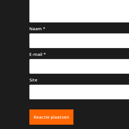
i
g
a
Naam
*
t
i
e
E-mail
*
Site