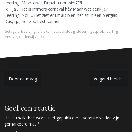
Leerling: Mevrouw… Drinkt u nou bier???!!
Ik: Tja… Het is immers carnaval hè? Maar wat denk je?
Leerling: Nou… Het ziet er uit als bier, het zit in een bierglas.
Dus, tja, het zou best kunnen.
Getagd
afbeelding
,
bier
,
carnaval
,
dialoog
,
docent
,
gesprek
,
leerling
,
lvnslssn
,
onderwijs
,
thee
B
Door de maag
Volgend bericht
e
r
Geef een reactie
i
c
Het e-mailadres wordt niet gepubliceerd.
Vereiste velden zijn
gemarkeerd met
*
h