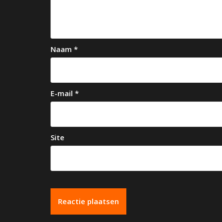
i
g
a
Naam
*
t
i
e
E-mail
*
Site