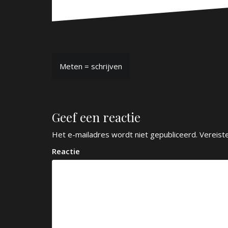
B
Meten = schrijven
e
r
Geef een reactie
i
c
Het e-mailadres wordt niet gepubliceerd.
Vereist
h
Reactie
t
n
a
v