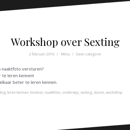
Workshop over Sexting
2 februari 2016
Milou
Geen categorie
 naaktfoto versturen?
 te leren kennen!
elkaar beter te leren kennen.
ling
,
leren kennen
,
lvnslssn
,
naaktfoto
,
onderwijs
,
sexting
,
sturen
,
workshop