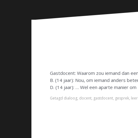
n
Gastdocent: Waarom zou iemand dan een
B. (14 jaar): Nou, om iemand anders beter
D. (14 jaar): … Wel een aparte manier om 
Getagd
dialoog
,
docent
,
gastdocent
,
gesprek
,
leer