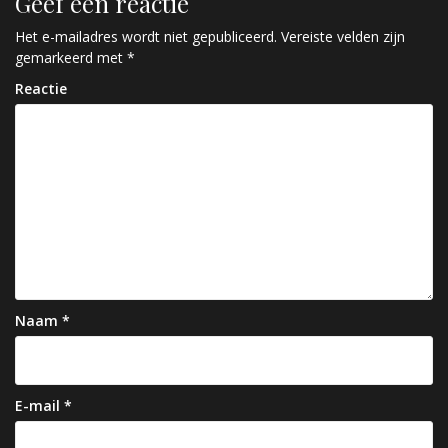
Geef een reactie
i
c
Het e-mailadres wordt niet gepubliceerd.
Vereiste velden zijn
gemarkeerd met
*
h
Reactie
t
n
a
v
i
g
a
Naam
*
t
i
e
E-mail
*