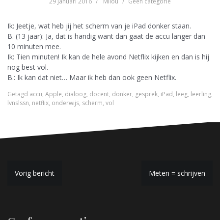
29 januari 2016
Milou
Geen categorie
Ik: Jeetje, wat heb jij het scherm van je iPad donker staan.
B. (13 jaar): Ja, dat is handig want dan gaat de accu langer dan
10 minuten mee.
Ik: Tien minuten! Ik kan de hele avond Netflix kijken en dan is hij
nog best vol.
B.: Ik kan dat niet… Maar ik heb dan ook geen Netflix.
Getagd
accu
,
Apple
,
dialoog
,
docent
,
donker
,
gesprek
,
iPad
,
leeg
,
leerling
,
lvnslssn
,
netflix
,
onderwijs
,
scherm
,
vol
B
Vorig bericht
Meten = schrijven
e
r