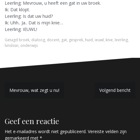
Leerling: Mevrouw, u heeft een gat in uw broek.
Ik: Dat klopt.
Leerling: Is dat uw huid?
Ik: Uhh.. Ja.. Dat is mijn knie…
Leerling: IEUWL!
Getagd
broek
,
dialoog
,
docent
,
gat
,
gesprek
,
huid
,
ieuwl
,
knie
,
leerling
,
lvnslssn
,
onderwijs
B
Mevrouw, wat zegt u nu!
Volgend bericht
e
r
Geef een reactie
i
c
Het e-mailadres wordt niet gepubliceerd.
Vereiste velden zijn
gemarkeerd met
*