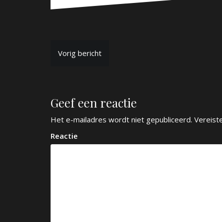
B
Vorig bericht
e
r
Geef een reactie
i
c
Het e-mailadres wordt niet gepubliceerd.
Vereist
h
Reactie
t
n
a
v
i