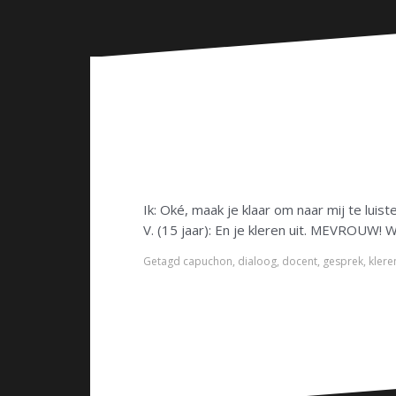
n
Ik: Oké, maak je klaar om naar mij te luis
V. (15 jaar): En je kleren uit. MEVROUW! W
Getagd
capuchon
,
dialoog
,
docent
,
gesprek
,
klere