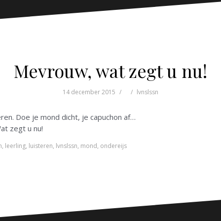
Mevrouw, wat zegt u nu!
14 december 2015
lvnslssn
teren. Doe je mond dicht, je capuchon af…
at zegt u nu!
n
,
leerling
,
luisteren
,
lvnslssn
,
mond
,
ondereijs