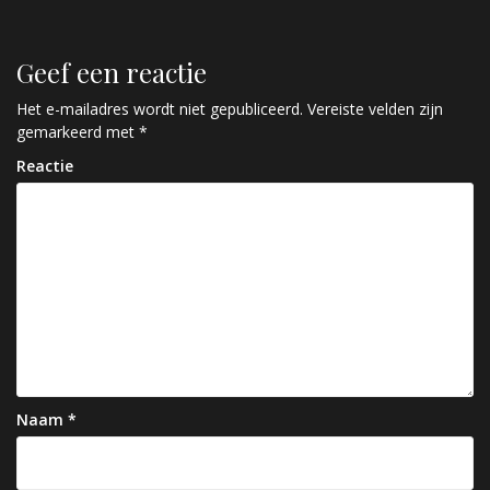
e
r
Geef een reactie
i
c
Het e-mailadres wordt niet gepubliceerd.
Vereiste velden zijn
gemarkeerd met
*
h
Reactie
t
n
a
v
i
g
a
Naam
*
t
i