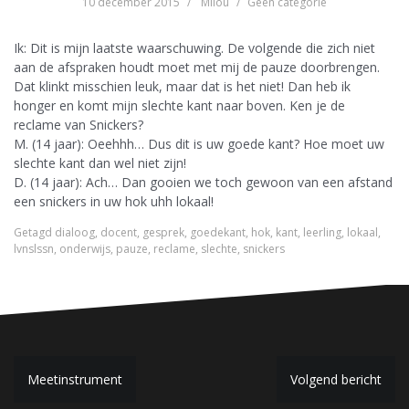
10 december 2015
Milou
Geen categorie
Ik: Dit is mijn laatste waarschuwing. De volgende die zich niet
aan de afspraken houdt moet met mij de pauze doorbrengen.
Dat klinkt misschien leuk, maar dat is het niet! Dan heb ik
honger en komt mijn slechte kant naar boven. Ken je de
reclame van Snickers?
M. (14 jaar): Oeehhh… Dus dit is uw goede kant? Hoe moet uw
slechte kant dan wel niet zijn!
D. (14 jaar): Ach… Dan gooien we toch gewoon van een afstand
een snickers in uw hok uhh lokaal!
Getagd
dialoog
,
docent
,
gesprek
,
goedekant
,
hok
,
kant
,
leerling
,
lokaal
,
lvnslssn
,
onderwijs
,
pauze
,
reclame
,
slechte
,
snickers
B
Meetinstrument
Volgend bericht