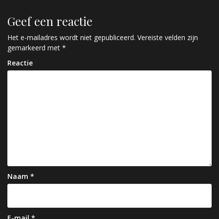
r
Geef een reactie
i
c
Het e-mailadres wordt niet gepubliceerd.
Vereiste velden zijn
gemarkeerd met
*
h
Reactie
t
n
a
v
i
g
a
Naam
*
t
i
E-mail
*