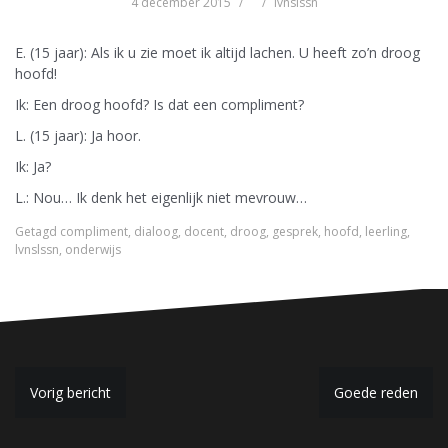
4 december 2015
lvnslssn
E. (15 jaar): Als ik u zie moet ik altijd lachen. U heeft zo’n droog
hoofd!
Ik: Een droog hoofd? Is dat een compliment?
L. (15 jaar): Ja hoor.
Ik: Ja?
L.: Nou… Ik denk het eigenlijk niet mevrouw…
Getagd
compliment
,
dialoog
,
docent
,
droog
,
gesprek
,
hoofd
,
leerling
,
lvnslssn
,
onderwijs
B
Vorig bericht
Goede reden
e