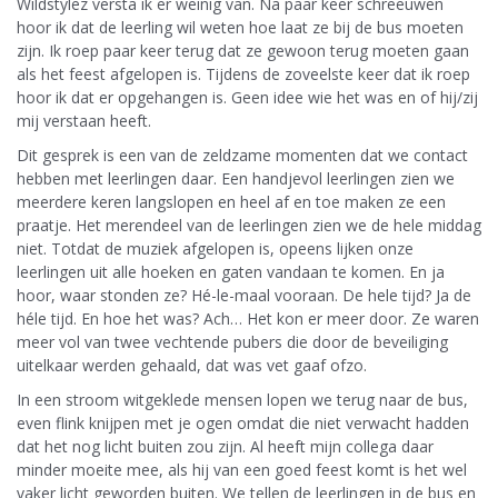
Wildstylez versta ik er weinig van. Na paar keer schreeuwen
hoor ik dat de leerling wil weten hoe laat ze bij de bus moeten
zijn. Ik roep paar keer terug dat ze gewoon terug moeten gaan
als het feest afgelopen is. Tijdens de zoveelste keer dat ik roep
hoor ik dat er opgehangen is. Geen idee wie het was en of hij/zij
mij verstaan heeft.
Dit gesprek is een van de zeldzame momenten dat we contact
hebben met leerlingen daar. Een handjevol leerlingen zien we
meerdere keren langslopen en heel af en toe maken ze een
praatje. Het merendeel van de leerlingen zien we de hele middag
niet. Totdat de muziek afgelopen is, opeens lijken onze
leerlingen uit alle hoeken en gaten vandaan te komen. En ja
hoor, waar stonden ze? Hé-le-maal vooraan. De hele tijd? Ja de
héle tijd. En hoe het was? Ach… Het kon er meer door. Ze waren
meer vol van twee vechtende pubers die door de beveiliging
uitelkaar werden gehaald, dat was vet gaaf ofzo.
In een stroom witgeklede mensen lopen we terug naar de bus,
even flink knijpen met je ogen omdat die niet verwacht hadden
dat het nog licht buiten zou zijn. Al heeft mijn collega daar
minder moeite mee, als hij van een goed feest komt is het wel
vaker licht geworden buiten. We tellen de leerlingen in de bus en