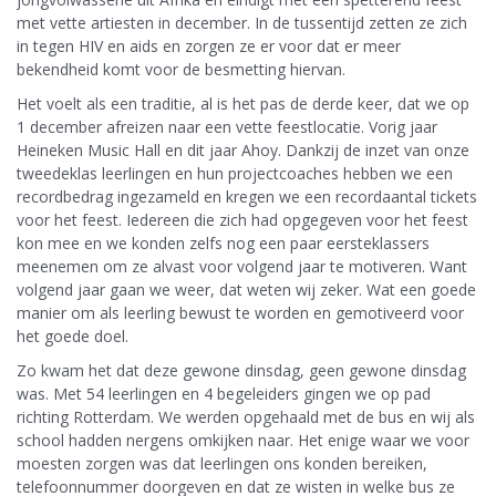
met vette artiesten in december. In de tussentijd zetten ze zich
in tegen HIV en aids en zorgen ze er voor dat er meer
bekendheid komt voor de besmetting hiervan.
Het voelt als een traditie, al is het pas de derde keer, dat we op
1 december afreizen naar een vette feestlocatie. Vorig jaar
Heineken Music Hall en dit jaar Ahoy. Dankzij de inzet van onze
tweedeklas leerlingen en hun projectcoaches hebben we een
recordbedrag ingezameld en kregen we een recordaantal tickets
voor het feest. Iedereen die zich had opgegeven voor het feest
kon mee en we konden zelfs nog een paar eersteklassers
meenemen om ze alvast voor volgend jaar te motiveren. Want
volgend jaar gaan we weer, dat weten wij zeker. Wat een goede
manier om als leerling bewust te worden en gemotiveerd voor
het goede doel.
Zo kwam het dat deze gewone dinsdag, geen gewone dinsdag
was. Met 54 leerlingen en 4 begeleiders gingen we op pad
richting Rotterdam. We werden opgehaald met de bus en wij als
school hadden nergens omkijken naar. Het enige waar we voor
moesten zorgen was dat leerlingen ons konden bereiken,
telefoonnummer doorgeven en dat ze wisten in welke bus ze