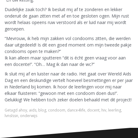
Duidelijke zaak toch? Ik besluit mij af te zonderen en lekker
onderuit de gaan zitten met af en toe gesloten ogen. Mijn rust
wordt helaas opeens ruw verstoord als er luid naar mij wordt
geroepen.
“Mevrouw, ik heb mijn zakken vol condooms zitten, die werden
daar uitgedeeld! Is dit een goed moment om mijn tweede pakje
condooms open te maken?”
Ik kan alleen maar sputteren “dit is écht geen vraag voor aan
een docente!”. “Oh… Mag ik dan naar de wc?”
Ik sluit mij af en luister naar de radio. Het gaat over Wereld Aids
Dag en een deskundige vertelt hoeveel besmettingen er per jaar
in Nederland bij komen. Ik hoor de leerlingen voor mij naar
elkaar fluisteren: “gewoon met een condoom doen dus!”.
Gelukkig! We hebben toch zeker doelen behaald met dit project!
Getagd
ahoy
,
aids
,
blog
,
condoom
,
dance4life
,
docent
,
hiv
,
leerling
,
lvnslssn
,
onderwijs