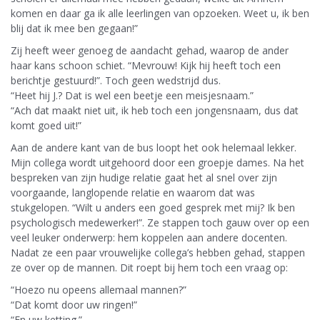
komen en daar ga ik alle leerlingen van opzoeken. Weet u, ik ben
blij dat ik mee ben gegaan!”
Zij heeft weer genoeg de aandacht gehad, waarop de ander
haar kans schoon schiet. “Mevrouw! Kijk hij heeft toch een
berichtje gestuurd!”. Toch geen wedstrijd dus.
“Heet hij J.? Dat is wel een beetje een meisjesnaam.”
“Ach dat maakt niet uit, ik heb toch een jongensnaam, dus dat
komt goed uit!”
Aan de andere kant van de bus loopt het ook helemaal lekker.
Mijn collega wordt uitgehoord door een groepje dames. Na het
bespreken van zijn hudige relatie gaat het al snel over zijn
voorgaande, langlopende relatie en waarom dat was
stukgelopen. “Wilt u anders een goed gesprek met mij? Ik ben
psychologisch medewerker!”. Ze stappen toch gauw over op een
veel leuker onderwerp: hem koppelen aan andere docenten.
Nadat ze een paar vrouwelijke collega’s hebben gehad, stappen
ze over op de mannen. Dit roept bij hem toch een vraag op:
“Hoezo nu opeens allemaal mannen?”
“Dat komt door uw ringen!”
“En uw ketting.”