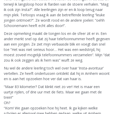
terwijl ik langsloop hoor ik flarden van de stoere verhalen. “Mag
ik ook zijn Insta?”. Alle leerlingen zijn er en ik loop terug naar
mijn plek. Terloops vraag ik aan de betreffende leerling “leuke
jongen ontmoet?”. Ze wordt rood en de andere joelen: “oehh
Schoonemann heeft echt alles door!”.
Deze opmerking maakt de tongen los en de sfeer zit er in. Een
ander merkt snel op dat zij haar telefoonnummer heeft gegeven
aan een jongen. Ze ziet mijn verbaasde blik en voegt dan snel
toe “Het was niet serieus hoor… Het was een wedstrijd, hij
moest zoveel mogelijk telefoonnummers verzamelen”. Mijn “dat
zou ik ook zeggen als ik hem was” wuift ze weg.
Nu wel de andere leerling toch wel over haar ‘Insta-avontuur’
vertellen. Ze heeft ondertussen ontdekt dat hij in Arnhem woont
en is aan het opzoeken hoe ver dat van haar is.
“Maar 83 kilometer? Dat klinkt niet zo ver! Het is maar een
uurtje rijden, of drie uur met de fiets. Maar we gaan met de
trein!”
Oh?
“Kom! We gaan opzoeken hoe hij heet. Ik ga kijken welke
scholen er allemaal mee hebben gedaan, welke uit Arnhem