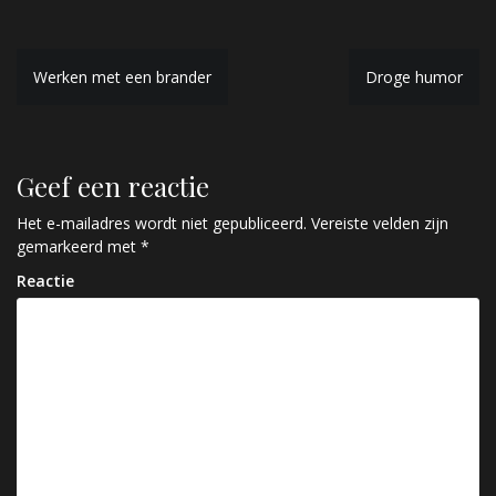
B
Werken met een brander
Droge humor
e
r
Geef een reactie
i
c
Het e-mailadres wordt niet gepubliceerd.
Vereiste velden zijn
gemarkeerd met
*
h
Reactie
t
n
a
v
i
g