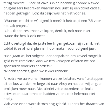
terug moeste . Piece of cake. Op de heenweg hoorde ik twee
brugklassers bespreken waarom nou juist zij een ticket cadeau
hadden gekregen. Echt duidelijk was het niet voor ze.
“Waarom mochten wíj eigenlijk mee? Ik heb altijd een 7,5 voor
het vak project.”
“Oh… Ik een zes, maar ze kijken, denk ik, ook naar inzet.”
“Maar dat heb ik ook niet!”
Echt overtuigd dat de juiste leerlingen gekozen zijn ben ik niet,
totdat ik ze al nu al plannen hoor maken voor volgend jaar.
“Hoe gaan wij het volgend jaar aanpakken om zoveel mogelijk
geld in te zamelen? Gaan we iets verkopen of laten we ons
sponsoren voor iets sportiefs?”
“Ik denk sportief, gaan we lekker rennen!”
Al zodra we aankomen kunnen we ze loslaten, vanaf uitstappen
uit de bus worden ze begeleid naar Ahoy en hadden wij er geen
omkijken meer naar. Met allerlei vette optredens en leuke
activiteiten daar omheen hadden ze ons ook helemaal niet
nodig.
Vlak voor einde word ik toch nog gebeld. Tijdens het draaien van