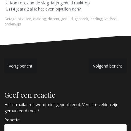
Ik: Kom op, aan de slag. Mijn geduld raakt op.
K. (14 jaar): Zal ik het even bijvullen dan?
Getagd
bijvullen
,
dialoog
,
docent
,
geduld
,
gesprek
,
leerling
,
lvnslssn
,
onderwijs
B
Vorig bericht
Volgend bericht
e
r
Geef een reactie
i
c
Het e-mailadres wordt niet gepubliceerd.
Vereiste velden zijn
gemarkeerd met
*
h
Reactie
t