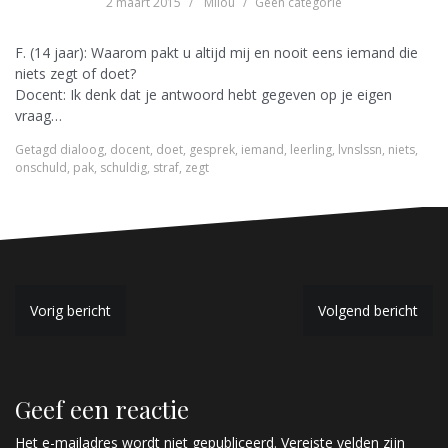
2 maart 2015
Milou
Geen categorie
F. (14 jaar): Waarom pakt u altijd mij en nooit eens iemand die
niets zegt of doet?
Docent: Ik denk dat je antwoord hebt gegeven op je eigen
vraag…
Getagd
dialoog
,
docent
,
doet
,
gesprek
,
iemand
,
leerling
,
lvnslssn
,
niets
,
onschuld
,
pak
,
schuldig
,
straf
,
zegt
B
Vorig bericht
Volgend bericht
e
r
Geef een reactie
i
Het e-mailadres wordt niet gepubliceerd.
Vereiste velden zijn