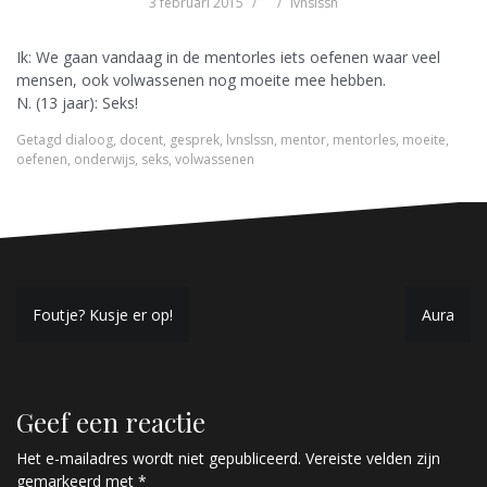
3 februari 2015
lvnslssn
Ik: We gaan vandaag in de mentorles iets oefenen waar veel
mensen, ook volwassenen nog moeite mee hebben.
N. (13 jaar): Seks!
Getagd
dialoog
,
docent
,
gesprek
,
lvnslssn
,
mentor
,
mentorles
,
moeite
,
oefenen
,
onderwijs
,
seks
,
volwassenen
B
Foutje? Kusje er op!
Aura
e
r
Geef een reactie
i
c
Het e-mailadres wordt niet gepubliceerd.
Vereiste velden zijn
gemarkeerd met
*