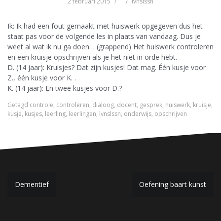
2 februari 2015
lvnslssn
Ik: Ik had een fout gemaakt met huiswerk opgegeven dus het
staat pas voor de volgende les in plaats van vandaag. Dus je
weet al wat ik nu ga doen… (grappend) Het huiswerk controleren
en een kruisje opschrijven als je het niet in orde hebt.
D. (14 jaar): Kruisjes? Dat zijn kusjes! Dat mag. Één kusje voor
Z., één kusje voor K. .
K. (14 jaar): En twee kusjes voor D.?
Getagd
controle
,
controleren
,
dialoog
,
docent
,
gesprek
,
huiswerk
,
kruisje
,
kusje
,
kusjes
,
leerling
,
leerlingen
,
lvnslssn
,
onderwijs
,
opschrijven
B
Dementief
Oefening baart kunst
e