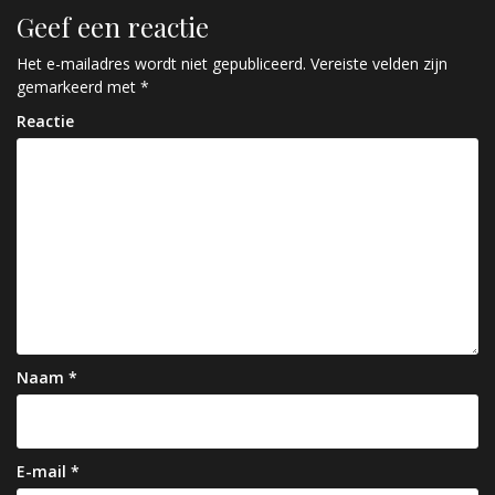
r
Geef een reactie
i
c
Het e-mailadres wordt niet gepubliceerd.
Vereiste velden zijn
gemarkeerd met
*
h
Reactie
t
n
a
v
i
g
a
Naam
*
t
i
e
E-mail
*