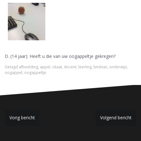
D. (14 jaar): Heeft u die van uw oogappeltje gekregen?
Getagd
afbeelding
,
appel
,
citaat
,
docent
,
leerling
,
lvnslssn
,
onderwijs
,
oogappel
,
oogappeltje
B
Vorig bericht
Volgend bericht
e