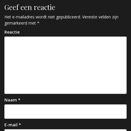
r
Geef een reactie
i
c
Het e-mailadres wordt niet gepubliceerd.
Vereiste velden zijn
gemarkeerd met
*
h
Reactie
t
n
a
v
i
g
a
Naam
*
t
i
e
E-mail
*