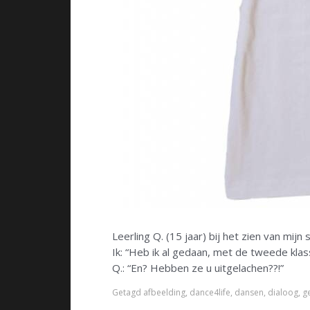
Leerling Q. (15 jaar) bij het zien van mijn
Ik: “Heb ik al gedaan, met de tweede klas
Q.: “En? Hebben ze u uitgelachen??!”
Getagd
afbeelding
,
dance4life
,
dansen
,
dialoog
,
g