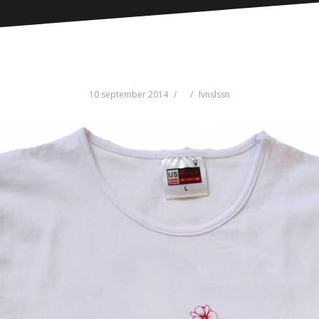
10 september 2014
lvnslssn