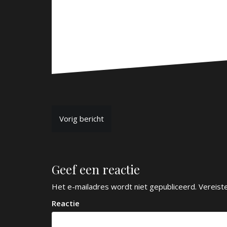
B
Vorig bericht
e
r
Geef een reactie
i
c
Het e-mailadres wordt niet gepubliceerd.
Vereist
h
Reactie
t