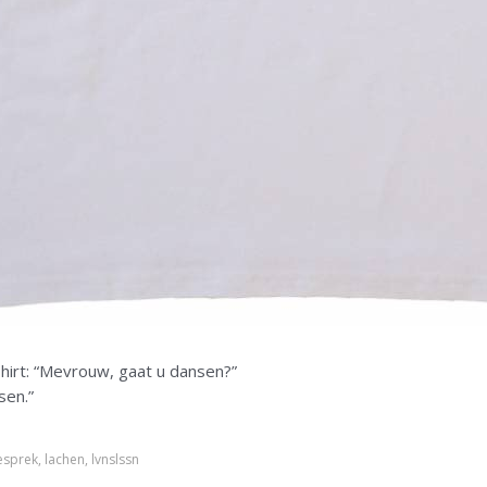
 shirt: “Mevrouw, gaat u dansen?”
sen.”
esprek
,
lachen
,
lvnslssn