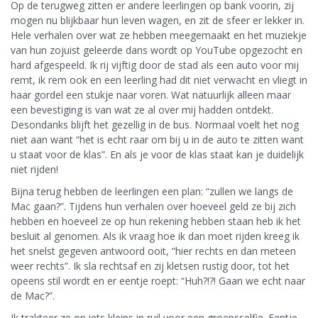
Op de terugweg zitten er andere leerlingen op bank voorin, zij
mogen nu blijkbaar hun leven wagen, en zit de sfeer er lekker in.
Hele verhalen over wat ze hebben meegemaakt en het muziekje
van hun zojuist geleerde dans wordt op YouTube opgezocht en
hard afgespeeld. Ik rij vijftig door de stad als een auto voor mij
remt, ik rem ook en een leerling had dit niet verwacht en vliegt in
haar gordel een stukje naar voren. Wat natuurlijk alleen maar
een bevestiging is van wat ze al over mij hadden ontdekt.
Desondanks blijft het gezellig in de bus. Normaal voelt het nog
niet aan want “het is echt raar om bij u in de auto te zitten want
u staat voor de klas”. En als je voor de klas staat kan je duidelijk
niet rijden!
Bijna terug hebben de leerlingen een plan: “zullen we langs de
Mac gaan?”. Tijdens hun verhalen over hoeveel geld ze bij zich
hebben en hoeveel ze op hun rekening hebben staan heb ik het
besluit al genomen. Als ik vraag hoe ik dan moet rijden kreeg ik
het snelst gegeven antwoord ooit, “hier rechts en dan meteen
weer rechts”. Ik sla rechtsaf en zij kletsen rustig door, tot het
opeens stil wordt en er eentje roept: “Huh?!?! Gaan we echt naar
de Mac?”.
Ik trakteer ze op iets kleins in ruil voor een groepsselfie. Eentje