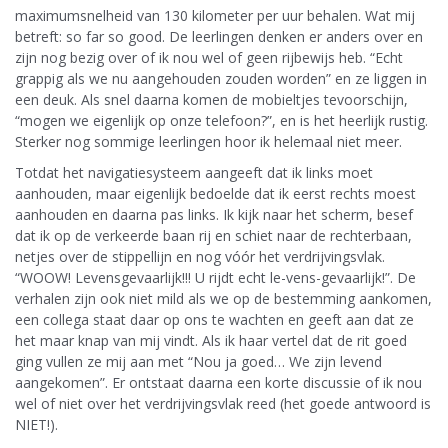
maximumsnelheid van 130 kilometer per uur behalen. Wat mij
betreft: so far so good. De leerlingen denken er anders over en
zijn nog bezig over of ik nou wel of geen rijbewijs heb. “Echt
grappig als we nu aangehouden zouden worden” en ze liggen in
een deuk. Als snel daarna komen de mobieltjes tevoorschijn,
“mogen we eigenlijk op onze telefoon?”, en is het heerlijk rustig.
Sterker nog sommige leerlingen hoor ik helemaal niet meer.
Totdat het navigatiesysteem aangeeft dat ik links moet
aanhouden, maar eigenlijk bedoelde dat ik eerst rechts moest
aanhouden en daarna pas links. Ik kijk naar het scherm, besef
dat ik op de verkeerde baan rij en schiet naar de rechterbaan,
netjes over de stippellijn en nog vóór het verdrijvingsvlak.
“WOOW! Levensgevaarlijk!!! U rijdt echt le-vens-gevaarlijk!”. De
verhalen zijn ook niet mild als we op de bestemming aankomen,
een collega staat daar op ons te wachten en geeft aan dat ze
het maar knap van mij vindt. Als ik haar vertel dat de rit goed
ging vullen ze mij aan met “Nou ja goed… We zijn levend
aangekomen”. Er ontstaat daarna een korte discussie of ik nou
wel of niet over het verdrijvingsvlak reed (het goede antwoord is
NIET!).