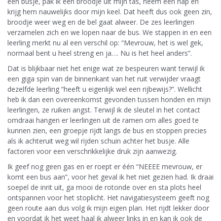
een busje, pak ik een broodje uit mijn tas, neem een hap en
krijg hem nauwelijks door mijn keel. Dat heeft dus ook geen zin,
broodje weer weg en de bel gaat alweer. De zes leerlingen
verzamelen zich en we lopen naar de bus. We stappen in en een
leerling merkt nu al een verschil op: “Mevrouw, het is wel gek,
normaal bent u heel streng en ja…. Nu is het heel anders”.
Dat is blijkbaar niet het enige wat ze bespeuren want terwijl ik
een giga spin van de binnenkant van het ruit verwijder vraagt
dezelfde leerling “heeft u eigenlijk wel een rijbewijs?”. Wellicht
heb ik dan een overeenkomst gevonden tussen honden en mijn
leerlingen, ze ruiken angst. Terwijl ik de sleutel in het contact
omdraai hangen er leerlingen uit de ramen om alles goed te
kunnen zien, een groepje rijdt langs de bus en stoppen precies
als ik achteruit weg wil rijden schuin achter het busje. Alle
factoren voor een verschrikkelijke druk zijn aanwezig.
Ik geef nog geen gas en er roept er één “NEEEE mevrouw, er
komt een bus aan”, voor het geval ik het niet gezien had. Ik draai
soepel de inrit uit, ga mooi de rotonde over en sta plots heel
ontspannen voor het stoplicht. Het navigatiesysteem geeft nog
geen route aan dus volg ik mijn eigen plan. Het rijdt lekker door
en voordat ik het weet haal ik alweer links in en kan ik ook de