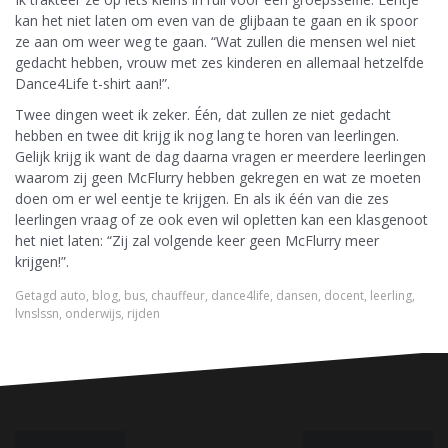
kan het niet laten om even van de glijbaan te gaan en ik spoor
ze aan om weer weg te gaan. “Wat zullen die mensen wel niet
gedacht hebben, vrouw met zes kinderen en allemaal hetzelfde
Dance4Life t-shirt aan!”.
Twee dingen weet ik zeker. Één, dat zullen ze niet gedacht
hebben en twee dit krijg ik nog lang te horen van leerlingen.
Gelijk krijg ik want de dag daarna vragen er meerdere leerlingen
waarom zij geen McFlurry hebben gekregen en wat ze moeten
doen om er wel eentje te krijgen. En als ik één van die zes
leerlingen vraag of ze ook even wil opletten kan een klasgenoot
het niet laten: “Zij zal volgende keer geen McFlurry meer
krijgen!”.
Getagd
auto
,
blog
,
bus
,
chauffeur
,
dance4life
,
dansen
,
docent
,
leerling
,
lvnslssn
,
onderwijs
,
rijden