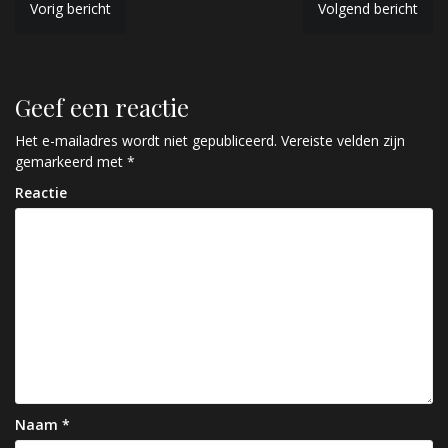
B
Vorig bericht
Volgend bericht
e
r
Geef een reactie
i
c
Het e-mailadres wordt niet gepubliceerd.
Vereiste velden zijn
gemarkeerd met
*
h
Reactie
t
n
a
v
i
g
a
Naam
*
t