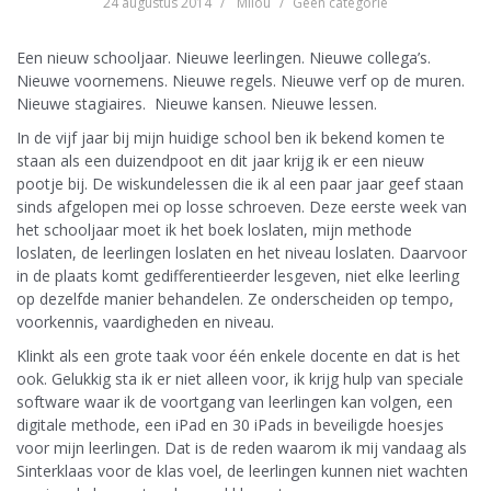
24 augustus 2014
Milou
Geen categorie
Een nieuw schooljaar. Nieuwe leerlingen. Nieuwe collega’s.
Nieuwe voornemens. Nieuwe regels. Nieuwe verf op de muren.
Nieuwe stagiaires. Nieuwe kansen. Nieuwe lessen.
In de vijf jaar bij mijn huidige school ben ik bekend komen te
staan als een duizendpoot en dit jaar krijg ik er een nieuw
pootje bij. De wiskundelessen die ik al een paar jaar geef staan
sinds afgelopen mei op losse schroeven. Deze eerste week van
het schooljaar moet ik het boek loslaten, mijn methode
loslaten, de leerlingen loslaten en het niveau loslaten. Daarvoor
in de plaats komt gedifferentieerder lesgeven, niet elke leerling
op dezelfde manier behandelen. Ze onderscheiden op tempo,
voorkennis, vaardigheden en niveau.
Klinkt als een grote taak voor één enkele docente en dat is het
ook. Gelukkig sta ik er niet alleen voor, ik krijg hulp van speciale
software waar ik de voortgang van leerlingen kan volgen, een
digitale methode, een iPad en 30 iPads in beveiligde hoesjes
voor mijn leerlingen. Dat is de reden waarom ik mij vandaag als
Sinterklaas voor de klas voel, de leerlingen kunnen niet wachten