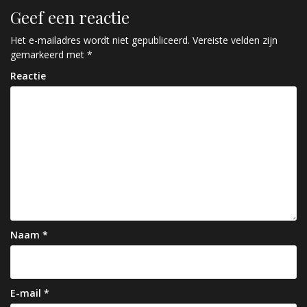
r
Geef een reactie
i
c
Het e-mailadres wordt niet gepubliceerd.
Vereiste velden zijn
gemarkeerd met
*
h
Reactie
t
n
a
v
i
g
a
Naam
*
t
i
e
E-mail
*