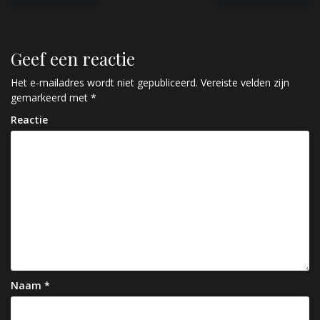
e
r
Geef een reactie
i
c
Het e-mailadres wordt niet gepubliceerd.
Vereiste velden zijn
gemarkeerd met
*
h
Reactie
t
n
a
v
i
g
a
Naam
*
t