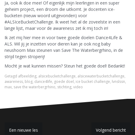
Ja, ook ik doe mee! Of eigenlijk mijn leerlingen in een super
geheim project, een droom die uitkomt. Je docenten ice-
bucketen (nieuw woord uitgevonden) voor
#ALSIceBucketChallenge. Ik weet het al de zoveelste in een
lange lijst, maar voor de awareness zet ik mij toch in!
Ik zet mij hier mee in voor twee goede doelen Dance4Life &
ALS. Wil jij je inzetten voor dieren kan je ook nog baby
neushoorn Max steunen van Save The Waterbergrhino, in de
strijd tegen stroperij!
Mocht je wat kunnen missen? Steun het goede doel! Bedankt!
Getagd
afbeelding
,
alsicebucketchallenge
,
alsicewaterbucketchallenge
,
awareness
,
blog
,
dance4life
,
goede doel
,
ice bucket challenge
,
lvnslssn
,
max
,
save the waterbergrhino
,
stichting
,
video
B
Een nieuwe les
Volgend bericht