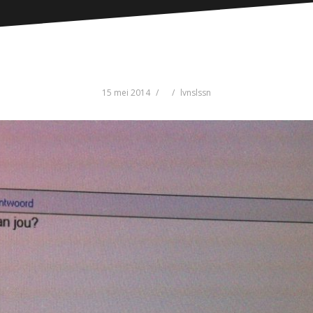
15 mei 2014
lvnslssn