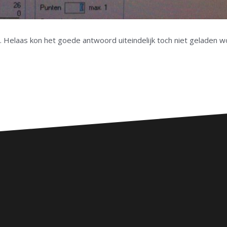
 Helaas kon het goede antwoord uiteindelijk toch niet geladen w