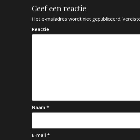
r
Geef een reactie
i
c
Het e-mailadres wordt niet gepubliceerd.
Vereist
h
Reactie
t
n
a
v
i
g
a
Naam
*
t
i
e
E-mail
*