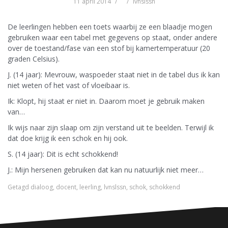
11 april 2014
lvnslssn
De leerlingen hebben een toets waarbij ze een blaadje mogen
gebruiken waar een tabel met gegevens op staat, onder andere
over de toestand/fase van een stof bij kamertemperatuur (20
graden Celsius).
J. (14 jaar): Mevrouw, waspoeder staat niet in de tabel dus ik kan
niet weten of het vast of vloeibaar is.
Ik: Klopt, hij staat er niet in. Daarom moet je gebruik maken
van…
Ik wijs naar zijn slaap om zijn verstand uit te beelden. Terwijl ik
dat doe krijg ik een schok en hij ook.
S. (14 jaar): Dit is echt schokkend!
J.: Mijn hersenen gebruiken dat kan nu natuurlijk niet meer…
Getagd
dialoog
,
docent
,
leerling
,
lvnslssn
,
schok
,
schokkend