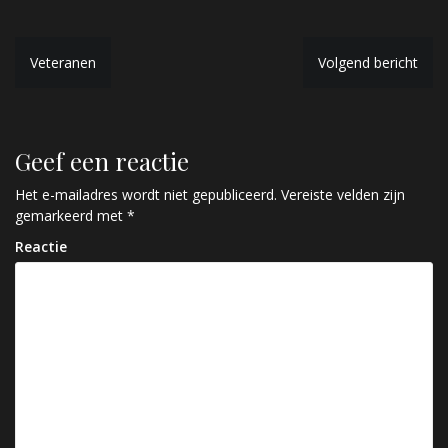
B
Veteranen
Volgend bericht
e
r
Geef een reactie
i
c
Het e-mailadres wordt niet gepubliceerd.
Vereiste velden zijn
gemarkeerd met
*
h
Reactie
t
n
a
v
i
g