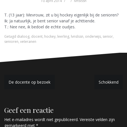
10 april 2014
lvnslssn
T. (13 jaar): Mevrouw, zit u bij hockey eigenlijk bij de senioren?
Ik: Ja natuurlijk, je bent senior vanaf je achttiende.
T.: Nee nee, ik bedoel de echte oudjes.
Getagd
dialoog
,
docent
,
hockey
,
leerling
,
lvnslssn
,
onderwijs
,
senior
,
senioren
,
veteranen
B
De docente op bezoek
Schokkend
e
r
Geef een reactie
i
c
Het e-mailadres wordt niet gepubliceerd.
Vereiste velden zijn
gemarkeerd met
*