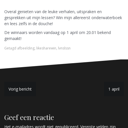
Overal genieten van de leuke verhalen, uitspraken en
gesprekken uit mijn lessen? Win mijn allereerst onderwaterboek
en lees zelfs in de douche!
De winnaars worden vandaag op 1 april om 20.01 bekend
gemaakt!
Getagd
afbeelding
,
likesharewin
,
lvnslssn
B
Vorig bericht
1 april
e
r
Geef een reactie
i
Het e-mailadres wordt niet gepubliceerd.
Vereiste velden zijn