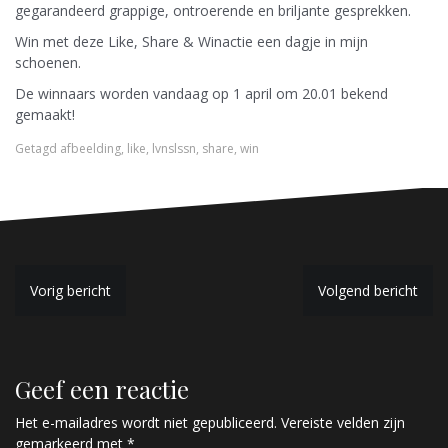
gegarandeerd grappige, ontroerende en briljante gesprekken.
Win met deze Like, Share & Winactie een dagje in mijn
schoenen.
De winnaars worden vandaag op 1 april om 20.01 bekend
gemaakt!
Getagd
afbeelding
,
like
,
lvnslssn
,
share
,
win
B
Vorig bericht
Volgend bericht
e
r
Geef een reactie
i
c
Het e-mailadres wordt niet gepubliceerd.
Vereiste velden zijn
gemarkeerd met
*