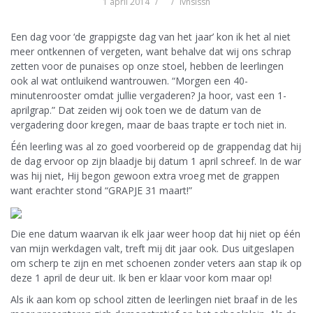
1 april 2014
lvnslssn
Een dag voor ‘de grappigste dag van het jaar’ kon ik het al niet
meer ontkennen of vergeten, want behalve dat wij ons schrap
zetten voor de punaises op onze stoel, hebben de leerlingen
ook al wat ontluikend wantrouwen. “Morgen een 40-
minutenrooster omdat jullie vergaderen? Ja hoor, vast een 1-
aprilgrap.” Dat zeiden wij ook toen we de datum van de
vergadering door kregen, maar de baas trapte er toch niet in.
Één leerling was al zo goed voorbereid op de grappendag dat hij
de dag ervoor op zijn blaadje bij datum 1 april schreef. In de war
was hij niet, Hij begon gewoon extra vroeg met de grappen
want erachter stond “GRAPJE 31 maart!”
Die ene datum waarvan ik elk jaar weer hoop dat hij niet op één
van mijn werkdagen valt, treft mij dit jaar ook. Dus uitgeslapen
om scherp te zijn en met schoenen zonder veters aan stap ik op
deze 1 april de deur uit. Ik ben er klaar voor kom maar op!
Als ik aan kom op school zitten de leerlingen niet braaf in de les