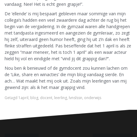
vandaag. Nee! Het is echt geen grapje!”.
De ‘ellende’ is mij bespaart gebleven maar sommige van mijn
collega’s hadden een veel zwaardere dag achter de rug bij het
begin van de vergadering. In de gymzaal waren alle handgrepen
met tandpasta ingesmeerd en aangezien de gymleraar, zo zegt
hij zelf, uiteraard geen humor heeft, ging hij uit z’n dak en heeft
flinke straffen uitgedeeld. Pas beseffende dat het 1 april is als ze
zeggen “maar meneer, het is toch 1 april” als een waar acteur
hield hij vol en eindigde met “vind jij dit grappig dan?”.
Nou ben ik benieuwd of de gymdocent zou kunnen lachen om
de ‘Like, share en winacties’ die mijn blog vandaag sierde. En
ach… Wat maakt het mij ook uit. Zoals mijn leerlingen van mij
gewend zijn: als ik het maar grappig vind.
Getagd
1april
,
blog
,
docent
,
leerling
,
lvnslssn
,
onderwijs