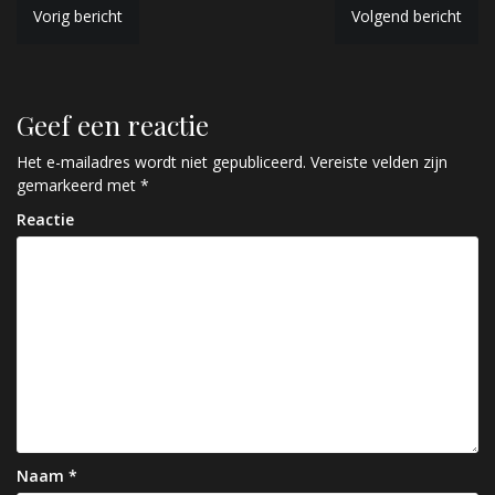
B
Vorig bericht
Volgend bericht
e
r
Geef een reactie
i
c
Het e-mailadres wordt niet gepubliceerd.
Vereiste velden zijn
gemarkeerd met
*
h
Reactie
t
n
a
v
i
g
a
Naam
*