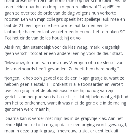
maar presenteren zich demonstratief op het schoolplein. Als de
teamleider naar buiten loopt roepen ze allemaal “1 april!!” en
gaan ze over tot de orde van de dag volgens hun verkorte
rooster. Een van mijn collega’s speelt het spelletje leuk mee en
laat de 21 leerlingen die hierdoor te laat komen een te-
laatbriefje halen en laat ze niet meedoen met het te maken SO.
Tot het einde van de les houdt hij dit vol.
Als ik mij dan uiteindelijk voor de klas waag, merk ik eigenlijk
geen verschil totdat er een andere leerling voor de deur staat.
“Mevrouw, ik moet van mevrouw V. vragen of u de sleutel van
de smartboards heeft gevonden. Ze heeft hem hard nodig.”
“Jongen, ik heb zo’n gevoel dat dit een 1-aprilgrapje is, want ze
hebben geen sleutel.” Hij ontkent in alle toonaarden en vertelt
over zijn grap met de bloedcapsule die hij nu nog van zijn
gezicht aan het poetsen is. Later blijkt dat hij helemaal gelijk had
om het te ontkennen, want ik was niet de gene die in de maling
genomen werd maar hij.
Daarna kan ik verder met mijn les in de grapvrije klas. Aan het
einde lijkt het er toch nog op dat er een poging wordt gewaagd,
maar in deze trap ik graag: “mevrouw, u ziet er echt leuk uit