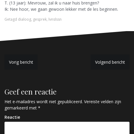
T. (13 jaar): Mevrouw, zal ik u naar huis brengen?
Ik: Nee hoor, we gaan gewoon lekker met de les beginnen.
Getagd
dialoog
,
gesprek
,
lvnslssn
B
Vorig bericht
Volgend bericht
e
r
Geef een reactie
i
c
Het e-mailadres wordt niet gepubliceerd.
Vereiste velden zijn
gemarkeerd met
*
h
Reactie
t