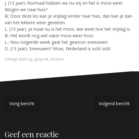
J. (13 jaar): Normaal hebben we nu vrij en het is mooi weer.
Mogen we naar huis?
Ik: Door deze les kan je vrijdag eerder naar huis, dan kan je dan
van het lekkere weer genieten.
L. (13 jaar): Ja maar nu is het mooi, wie weet hoe het vrijdag is.
Ik: Het wordt nog wel vaker mooi weer hoor.
L.: Nou volgende week gaat het gewoon sneeuwen.
D. (13 jaar): Sneeuwen? Wow, Nederland is echt sick!
Getagd
dialoog
,
gesprek
,
lvnslssn
B
Vorig bericht
Volgend bericht
e
r
Geef een reactie
i