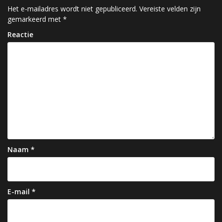
c
Het e-mailadres wordt niet gepubliceerd.
Vereiste velden zijn
gemarkeerd met
*
h
Reactie
t
n
a
v
i
g
a
Naam
*
t
i
e
E-mail
*