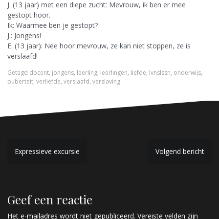
J. (13 jaar) met een diepe zucht: Mevrouw, ik ben er mee
gestopt hoor.
Ik: Waarmee ben je gestopt?
J.: Jongens!
E. (13 jaar): Nee hoor mevrouw, ze kan niet stoppen, ze is
verslaafd!
Getagd
docent
,
jongens
,
leerling
,
leerlingen
,
liefde
,
lvnslssn
,
onderwijs
,
puberteit
,
verliefde
,
verslaafd
,
verslaving
B
Expressieve excursie
Volgend bericht
e
r
Geef een reactie
i
Het e-mailadres wordt niet gepubliceerd.
Vereiste velden zijn