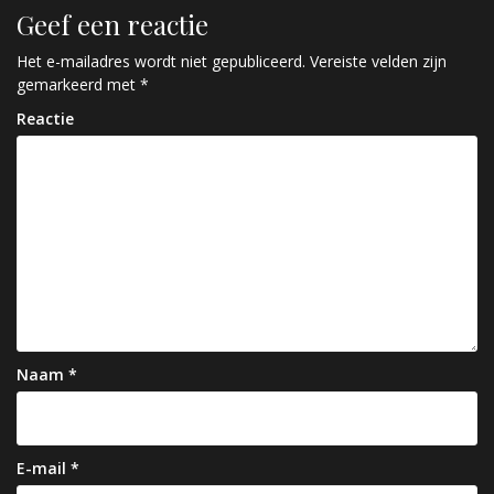
Geef een reactie
i
c
Het e-mailadres wordt niet gepubliceerd.
Vereiste velden zijn
gemarkeerd met
*
h
Reactie
t
n
a
v
i
g
a
Naam
*
t
i
e
E-mail
*