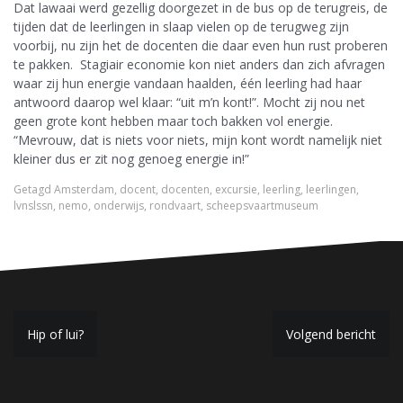
Dat lawaai werd gezellig doorgezet in de bus op de terugreis, de
tijden dat de leerlingen in slaap vielen op de terugweg zijn
voorbij, nu zijn het de docenten die daar even hun rust proberen
te pakken. Stagiair economie kon niet anders dan zich afvragen
waar zij hun energie vandaan haalden, één leerling had haar
antwoord daarop wel klaar: “uit m’n kont!”. Mocht zij nou net
geen grote kont hebben maar toch bakken vol energie.
“Mevrouw, dat is niets voor niets, mijn kont wordt namelijk niet
kleiner dus er zit nog genoeg energie in!”
Getagd
Amsterdam
,
docent
,
docenten
,
excursie
,
leerling
,
leerlingen
,
lvnslssn
,
nemo
,
onderwijs
,
rondvaart
,
scheepsvaartmuseum
B
Hip of lui?
Volgend bericht
e
r