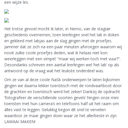
een wijze les.
Het trotse gevoel mocht ik later, in Nemo, van de stagiair
geschiedenis overnemen, toen leerlingen snel het lab in doken
en gekleed met labjas aan de slag gingen met de proefjes.
Jammer dat ze zich na een paar minuten afvroegen waarom wij
nooit zulke coole proefjes deden, wat ik helaas niet kon
weerleggen met een simpel: “maar wij werken toch met vuur?”.
Desondanks schreven een aantal leerlingen wel ‘het lab’ op als
antwoord op de vraag wat het leukste onderdeel was.
Om ze van al deze coole NaSk onderwerpen te laten bijkomen
gingen we daarna lekker toeristisch met de rondvaartboot door
de grachten en toeristisch werd het zeker! Dankzij de opdracht
‘fotografeer de verschillende soorten gevels’ hingen onze mini
toeristen met hun camera’s en telefoons half uit het raam om
álles vast te leggen. Gelukkig begon dit snel te vervelen
waardoor ze maar gingen doen waar ze het allerbeste in zijn:
LAWAAI MAKEN!