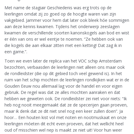
Met name de stagiair Geschiedenis was erg trots op de
leerlingen omdat zij zo goed op de hoogte waren van zijn
vakgebied. Jammer voor hem dat later ook bleek hóe sommigen
aan deze kennis kwamen. Tijdens het onderwerp zeeslagen
kwamen de verschillende soorten kanonskogels aan bod en wist
er één van ons er wel eentje te noemen. “Ze hebben ook van
die kogels die aan elkaar zitten met een ketting! Dat zag ik in
een game.”.
Toen we even later de replica van het VOC schip Amsterdam
bezochten, verbaasden de leerlingen niet alleen ons maar ook
de rondleidster (die op dit gebied toch veel gewend is). In het
ruim van het schip mochten de leerlingen rondkijken wat er in de
Gouden Eeuw nou allemaal lag voor de handel en voor eigen
gebruik. De regel was dat ze alles mochten aanraken en dat
hebben we geweten ook. De rondleidster zei niet voor niets: “Ik
heb nog nooit meegemaakt dat ze de specerijen gaan proeven,
maar ik denk dat ze dit niet snel nog een keer zullen doen”. Ja
hoor… Een houten kist vol met noten en nootmuskaat en onze
leerlingen móeten dit echt even proeven, dat het wellicht heel
oud of misschien wel nep is maakt ze niet uit! Voor hun weer