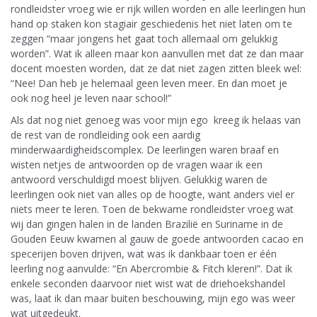
rondleidster vroeg wie er rijk willen worden en alle leerlingen hun
hand op staken kon stagiair geschiedenis het niet laten om te
zeggen “maar jongens het gaat toch allemaal om gelukkig
worden”. Wat ik alleen maar kon aanvullen met dat ze dan maar
docent moesten worden, dat ze dat niet zagen zitten bleek wel:
“Nee! Dan heb je helemaal geen leven meer. En dan moet je
ook nog heel je leven naar school!”
Als dat nog niet genoeg was voor mijn ego kreeg ik helaas van
de rest van de rondleiding ook een aardig
minderwaardigheidscomplex. De leerlingen waren braaf en
wisten netjes de antwoorden op de vragen waar ik een
antwoord verschuldigd moest blijven. Gelukkig waren de
leerlingen ook niet van alles op de hoogte, want anders viel er
niets meer te leren. Toen de bekwame rondleidster vroeg wat
wij dan gingen halen in de landen Brazilië en Suriname in de
Gouden Eeuw kwamen al gauw de goede antwoorden cacao en
specerijen boven drijven, wat was ik dankbaar toen er één
leerling nog aanvulde: “En Abercrombie & Fitch kleren!”. Dat ik
enkele seconden daarvoor niet wist wat de driehoekshandel
was, laat ik dan maar buiten beschouwing, mijn ego was weer
wat uitgedeukt.