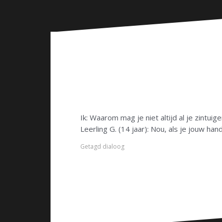
n
Ik: Waarom mag je niet altijd al je zintuig
Leerling G. (14 jaar): Nou, als je jouw h
Getagd
dialoog