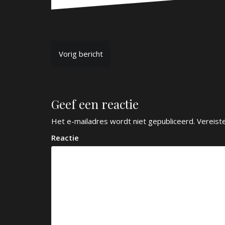
B
Vorig bericht
e
r
Geef een reactie
i
c
Het e-mailadres wordt niet gepubliceerd.
Vereist
h
Reactie
t
n
a
v
i