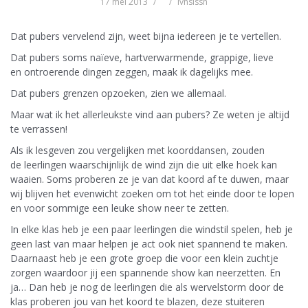
17 mei 2013
lvnslssn
Dat pubers vervelend zijn, weet bijna iedereen je te vertellen.
Dat pubers soms naïeve, hartverwarmende, grappige, lieve
en ontroerende dingen zeggen, maak ik dagelijks mee.
Dat pubers grenzen opzoeken, zien we allemaal.
Maar wat ik het allerleukste vind aan pubers? Ze weten je altijd
te verrassen!
Als ik lesgeven zou vergelijken met koorddansen, zouden
de leerlingen waarschijnlijk de wind zijn die uit elke hoek kan
waaien. Soms proberen ze je van dat koord af te duwen, maar
wij blijven het evenwicht zoeken om tot het einde door te lopen
en voor sommige een leuke show neer te zetten.
In elke klas heb je een paar leerlingen die windstil spelen, heb je
geen last van maar helpen je act ook niet spannend te maken.
Daarnaast heb je een grote groep die voor een klein zuchtje
zorgen waardoor jij een spannende show kan neerzetten. En
ja… Dan heb je nog de leerlingen die als wervelstorm door de
klas proberen jou van het koord te blazen, deze stuiteren