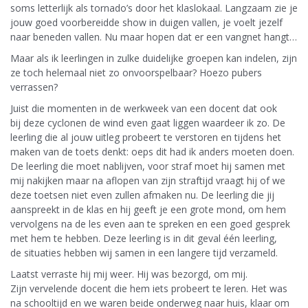
soms letterlijk als tornado’s door het klaslokaal. Langzaam zie je
jouw goed voorbereidde show in duigen vallen, je voelt jezelf
naar beneden vallen. Nu maar hopen dat er een vangnet hangt…
Maar als ik leerlingen in zulke duidelijke groepen kan indelen, zijn
ze toch helemaal niet zo onvoorspelbaar? Hoezo pubers
verrassen?
Juist die momenten in de werkweek van een docent dat ook
bij deze cyclonen de wind even gaat liggen waardeer ik zo. De
leerling die al jouw uitleg probeert te verstoren en tijdens het
maken van de toets denkt: oeps dit had ik anders moeten doen.
De leerling die moet nablijven, voor straf moet hij samen met
mij nakijken maar na aflopen van zijn straftijd vraagt hij of we
deze toetsen niet even zullen afmaken nu. De leerling die jij
aanspreekt in de klas en hij geeft je een grote mond, om hem
vervolgens na de les even aan te spreken en een goed gesprek
met hem te hebben. Deze leerling is in dit geval één leerling,
de situaties hebben wij samen in een langere tijd verzameld.
Laatst verraste hij mij weer. Hij was bezorgd, om mij.
Zijn vervelende docent die hem iets probeert te leren. Het was
na schooltijd en we waren beide onderweg naar huis, klaar om