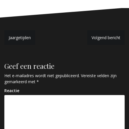
B
Jaargetijden
Volgend bericht
e
r
Geef een reactie
i
c
Het e-mailadres wordt niet gepubliceerd.
Vereiste velden zijn
gemarkeerd met
*
h
Reactie
t
n
a
v