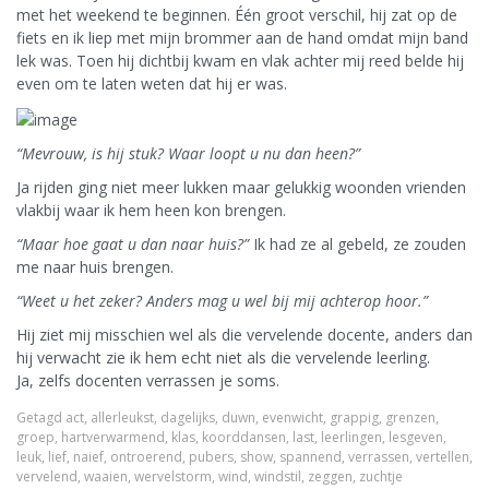
met het weekend te beginnen. Één groot verschil, hij zat op de
fiets en ik liep met mijn brommer aan de hand omdat mijn band
lek was. Toen hij dichtbij kwam en vlak achter mij reed belde hij
even om te laten weten dat hij er was.
“Mevrouw, is hij stuk? Waar loopt u nu dan heen?”
Ja rijden ging niet meer lukken maar gelukkig woonden vrienden
vlakbij waar ik hem heen kon brengen.
“Maar hoe gaat u dan naar huis?”
Ik had ze al gebeld, ze zouden
me naar huis brengen.
“Weet u het zeker? Anders mag u wel bij mij achterop hoor.”
Hij ziet mij misschien wel als die vervelende docente, anders dan
hij verwacht zie ik hem echt niet als die vervelende leerling.
Ja, zelfs docenten verrassen je soms.
Getagd
act
,
allerleukst
,
dagelijks
,
duwn
,
evenwicht
,
grappig
,
grenzen
,
groep
,
hartverwarmend
,
klas
,
koorddansen
,
last
,
leerlingen
,
lesgeven
,
leuk
,
lief
,
naief
,
ontroerend
,
pubers
,
show
,
spannend
,
verrassen
,
vertellen
,
vervelend
,
waaien
,
wervelstorm
,
wind
,
windstil
,
zeggen
,
zuchtje