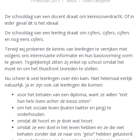
19 februari 2013
Milou
Geen categorie
De schooldag van een docent draait om kennisoverdracht. Of in
ieder geval dit is het ideaal.
De schooldag van een leerling draait om cijfers, cijfers, cijfers
en nog eens cijfers.
Terwijl wij proberen de kennis van leerlingen te verrijken met
volgens ons interessante informatie en hun basisvorming vorm
te geven. Tegelijkertijd zitten zij enkel op school omdat het
moet en om het thuisfront tevreden te stellen.
Nu scheer ik veel leerlingen over één kam. Niet helemaal eerlijk
natuurlijk. Ja er zijn ook zat leerlingen die komen:
voor het behalen van een diploma, want ze willen
“niet
hun hele leven achter de kassa zitten”
.
om het sociale leven (buiten twitter en ping) te
onderhouden.
omdat dit hoort en je doet wat hoort.
omdat ze een doel in het leven hebben en ze die niet
behalen zonder dat ze naar ons
“gelul”
hebben geluisterd.