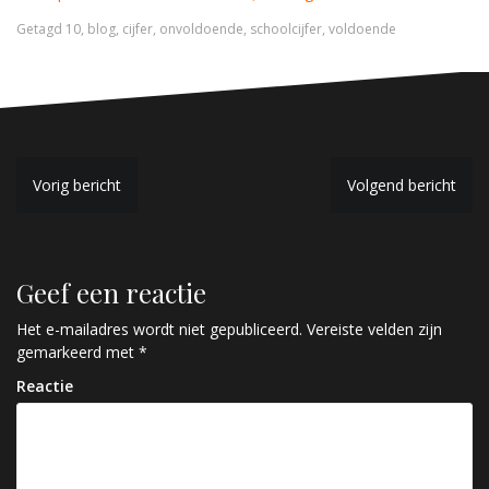
Getagd
10
,
blog
,
cijfer
,
onvoldoende
,
schoolcijfer
,
voldoende
B
Vorig bericht
Volgend bericht
e
r
Geef een reactie
i
c
Het e-mailadres wordt niet gepubliceerd.
Vereiste velden zijn
gemarkeerd met
*
h
Reactie
t
n
a