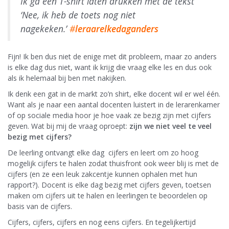
Ik ga een T-shirt laten drukken met de tekst
‘Nee, ik heb de toets nog niet
nagekeken.’
#
leraarelkedaganders
Fijn! Ik ben dus niet de enige met dit probleem, maar zo anders
is elke dag dus niet, want ik krijg die vraag elke les en dus ook
als ik helemaal bij ben met nakijken.
Ik denk een gat in de markt zo’n shirt, elke docent wil er wel één.
Want als je naar een aantal docenten luistert in de lerarenkamer
of op sociale media hoor je hoe vaak ze bezig zijn met cijfers
geven. Wat bij mij de vraag oproept:
zijn we niet veel te veel
bezig met cijfers?
De leerling ontvangt elke dag cijfers en leert om zo hoog
mogelijk cijfers te halen zodat thuisfront ook weer blij is met de
cijfers (en ze een leuk zakcentje kunnen ophalen met hun
rapport?). Docent is elke dag bezig met cijfers geven, toetsen
maken om cijfers uit te halen en leerlingen te beoordelen op
basis van de cijfers.
Cijfers, cijfers, cijfers en nog eens cijfers. En tegelijkertijd