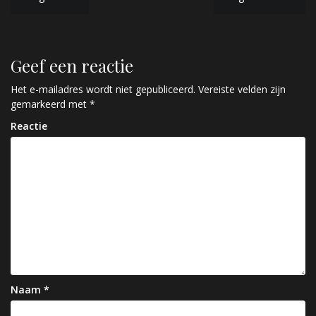
B
e
r
Geef een reactie
i
c
Het e-mailadres wordt niet gepubliceerd.
Vereiste velden zijn
gemarkeerd met
*
h
Reactie
t
n
a
v
i
g
a
Naam
*
t