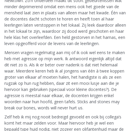
Newtown. Zo’n onderdeel maakt dit soort gebeurtenissen wat
minder deprimerend omdat een mens ook het goede van de
mensheid laat zien in plaats van alleen maar het kwade. Één van
de docentes dacht schoten te horen en heeft toen al haar
leerlingen laten verstoppen in het lokaal. Zij leek daardoor alleen
in het lokaal te zijn, waardoor zij dood werd geschoten en haar
hele klas het overleefden. Een held gestorven in het harnas, een
leven opgeofferd voor de levens van de leerlingen.
Mensen vragen regelmatig aan mij of ik ook wel eens te maken
heb met agressie op mijn werk. Ik antwoord eigenlijk altijd dat
dit niet zo is. Als ik er beter over nadenk is dat niet helemaal
waar. Meerdere keren heb ik al jongens van één à twee koppen
groter van elkaar af moeten halen, het handigste is als ze een
rugzak op hun rug hebben, daar zit een mooi lusje aan die je
hiervoor kan gebruiken (speciaal voor kleine docentes?). De
agressie is meestal naar elkaar, de docenten krijgen enkel
woorden naar hun hoofd, geen tafels. Sticks and stones may
break our bones, words will never hurt us.
Zelf heb ik mij nog nooit bedreigd gevoeld en ook bij collega’s
komt het maar zelden voor. Maar hiervoor heb je wel een
bepaald type huid nodig, niet zozeer een olifantenhuid maar de