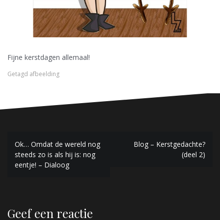
Fijne kerstdagen allemaal!
Getagd
afbeelding
B
Ok… Omdat de wereld nog
Blog – Kerstgedachte?
steeds zo is als hij is: nog
(deel 2)
e
eentje! – Dialoog
r
i
c
Geef een reactie