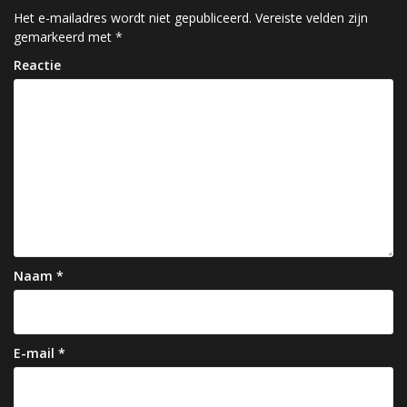
h
Het e-mailadres wordt niet gepubliceerd.
Vereiste velden zijn
gemarkeerd met
*
t
Reactie
n
a
v
i
g
a
t
Naam
*
i
e
E-mail
*