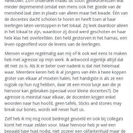
Newtown. Zo’n onderdeel maakt dit soort gebeurtenissen wat
minder deprimerend omdat een mens ook het goede van de
mensheid laat zien in plaats van alleen maar het kwade. Één van
de docentes dacht schoten te horen en heeft toen al haar
leerlingen laten verstoppen in het lokaal. Zij leek daardoor alleen
in het lokaal te zijn, waardoor zij dood werd geschoten en haar
hele klas het overleefden. Een held gestorven in het harnas, een
leven opgeofferd voor de levens van de leerlingen.
Mensen vragen regelmatig aan mij of ik ook wel eens te maken
heb met agressie op mijn werk. Ik antwoord eigenlijk altijd dat
dit niet zo is. Als ik er beter over nadenk is dat niet helemaal
waar. Meerdere keren heb ik al jongens van één à twee koppen
groter van elkaar af moeten halen, het handigste is als ze een
rugzak op hun rug hebben, daar zit een mooi lusje aan die je
hiervoor kan gebruiken (speciaal voor kleine docentes?). De
agressie is meestal naar elkaar, de docenten krijgen enkel
woorden naar hun hoofd, geen tafels. Sticks and stones may
break our bones, words will never hurt us.
Zelf heb ik mij nog nooit bedreigd gevoeld en ook bij collega’s
komt het maar zelden voor. Maar hiervoor heb je wel een
bepaald type huid nodig, niet zozeer een olifantenhuid maar de