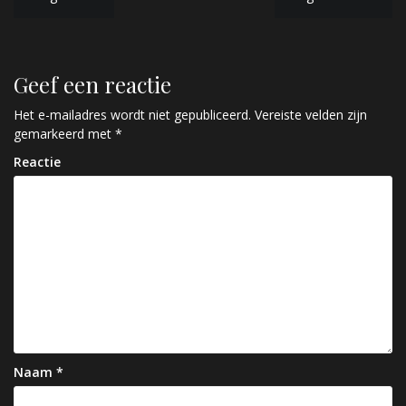
B
e
r
Geef een reactie
i
c
Het e-mailadres wordt niet gepubliceerd.
Vereiste velden zijn
gemarkeerd met
*
h
Reactie
t
n
a
v
i
g
a
Naam
*
t