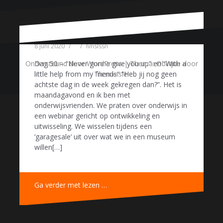
8 juni 2020
lvnslssn
Ondersteund door WordPress
|
Thema:
Oblique
door
Dag 50 – “Never gonna give you up” en “With a
Themeisle.
little help from my friends” “Heb jij nog geen
achtste dag in de week gekregen dan?”. Het is
maandagavond en ik ben met
onderwijsvrienden. We praten over onderwijs in
een webinar gericht op ontwikkeling en
uitwisseling. We wisselen tijdens een
‘garagesale’ uit over wat we in een museum
willen[…]
Ga verder met lezen …