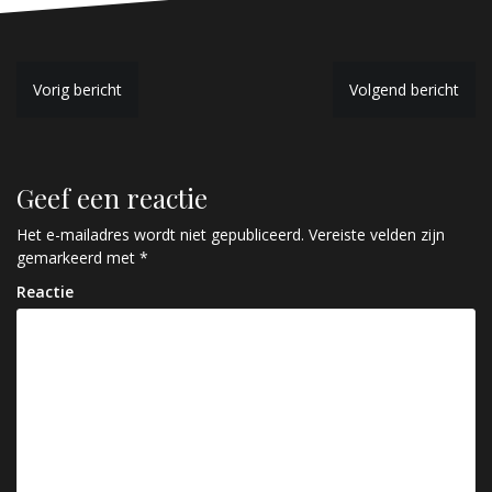
B
Vorig bericht
Volgend bericht
e
r
Geef een reactie
i
c
Het e-mailadres wordt niet gepubliceerd.
Vereiste velden zijn
gemarkeerd met
*
h
Reactie
t
n
a
v
i