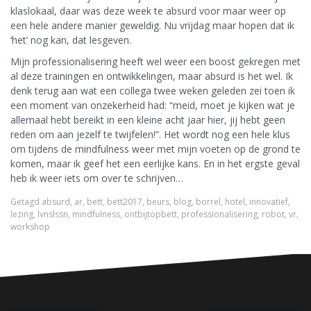
klaslokaal, daar was deze week te absurd voor maar weer op
een hele andere manier geweldig. Nu vrijdag maar hopen dat ik
‘het’ nog kan, dat lesgeven.
Mijn professionalisering heeft wel weer een boost gekregen met
al deze trainingen en ontwikkelingen, maar absurd is het wel. Ik
denk terug aan wat een collega twee weken geleden zei toen ik
een moment van onzekerheid had: “meid, moet je kijken wat je
allemaal hebt bereikt in een kleine acht jaar hier, jij hebt geen
reden om aan jezelf te twijfelen!”. Het wordt nog een hele klus
om tijdens de mindfulness weer met mijn voeten op de grond te
komen, maar ik geef het een eerlijke kans. En in het ergste geval
heb ik weer iets om over te schrijven…
Getagd
absurd
,
ar
,
bett
,
bett2017
,
beurs
,
blog
,
borrel
,
hotel
,
innovatief
,
lezing
,
lvnslssn
,
mindfulness
,
ontbijtopbett
,
professionalisering
,
robot
,
vr
,
workshop