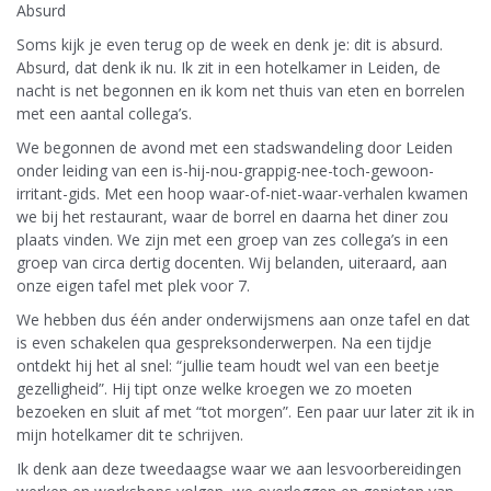
Absurd
Soms kijk je even terug op de week en denk je: dit is absurd.
Absurd, dat denk ik nu. Ik zit in een hotelkamer in Leiden, de
nacht is net begonnen en ik kom net thuis van eten en borrelen
met een aantal collega’s.
We begonnen de avond met een stadswandeling door Leiden
onder leiding van een is-hij-nou-grappig-nee-toch-gewoon-
irritant-gids. Met een hoop waar-of-niet-waar-verhalen kwamen
we bij het restaurant, waar de borrel en daarna het diner zou
plaats vinden. We zijn met een groep van zes collega’s in een
groep van circa dertig docenten. Wij belanden, uiteraard, aan
onze eigen tafel met plek voor 7.
We hebben dus één ander onderwijsmens aan onze tafel en dat
is even schakelen qua gespreksonderwerpen. Na een tijdje
ontdekt hij het al snel: “jullie team houdt wel van een beetje
gezelligheid”. Hij tipt onze welke kroegen we zo moeten
bezoeken en sluit af met “tot morgen”. Een paar uur later zit ik in
mijn hotelkamer dit te schrijven.
Ik denk aan deze tweedaagse waar we aan lesvoorbereidingen