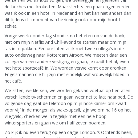
werken en workshops volgen, we overleggen en genieten van
de lunches met kroketten. Maar slechts een paar dagen eerder
was ik ook in een hotel in Nederland en het kan niet anders dan
dit tijdens dit moment van bezinning ook door mijn hoofd
schiet.
Vorige week donderdag stond ik na het eten op van de bank,
niet om mijn Netflix And Chill-avond te starten maar om mijn
tas in te pakken. Een uur laten zit ik met twee collega’s in de
auto onderweg naar Rotterdam Airport. We meeten daar een
collega van een andere vestiging en gaan, je raadt het al, even
het hotelsportscafé in. We worden verwelkomt door dronken
Engelsmannen die blij zijn met eindelijk wat vrouwelijk bloed in
het café.
We zitten, we kletsen, we worden gek van voetbal op tientallen
verschillende tv-schermen en gaan weer net te laat naar bed. De
volgende dag gaat de telefoon op mijn hotelkamer om kwart
voor vijf in de morgen als wake-upcall, zijn we om half 6 op het
vliegveld, checken we in tegelijk met een hele hoop
wintersporters en gaan we om half zeven boarden.
Zo kijk ik nu even terug op een dagje London. ’s Ochtends heen,