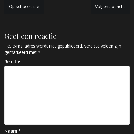
B
Op schoolreisje
Volgend bericht
e
r
Geef een reactie
i
c
Het e-mailadres wordt niet gepubliceerd.
Vereiste velden zijn
gemarkeerd met
*
h
Reactie
t
n
a
v
i
g
a
Naam
*