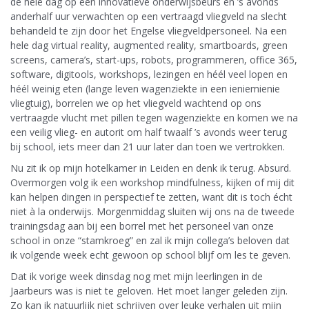
de hele dag op een innovatieve onderwijsbeurs en ’s avonds
anderhalf uur verwachten op een vertraagd vliegveld na slecht
behandeld te zijn door het Engelse vliegveldpersoneel. Na een
hele dag virtual reality, augmented reality, smartboards, green
screens, camera’s, start-ups, robots, programmeren, office 365,
software, digitools, workshops, lezingen en héél veel lopen en
héél weinig eten (lange leven wagenziekte in een ieniemienie
vliegtuig), borrelen we op het vliegveld wachtend op ons
vertraagde vlucht met pillen tegen wagenziekte en komen we na
een veilig vlieg- en autorit om half twaalf ’s avonds weer terug
bij school, iets meer dan 21 uur later dan toen we vertrokken.
Nu zit ik op mijn hotelkamer in Leiden en denk ik terug. Absurd.
Overmorgen volg ik een workshop mindfulness, kijken of mij dit
kan helpen dingen in perspectief te zetten, want dit is toch écht
niet à la onderwijs. Morgenmiddag sluiten wij ons na de tweede
trainingsdag aan bij een borrel met het personeel van onze
school in onze “stamkroeg” en zal ik mijn collega’s beloven dat
ik volgende week echt gewoon op school blijf om les te geven.
Dat ik vorige week dinsdag nog met mijn leerlingen in de
Jaarbeurs was is niet te geloven. Het moet langer geleden zijn.
Zo kan ik natuurlijk niet schrijven over leuke verhalen uit mijn