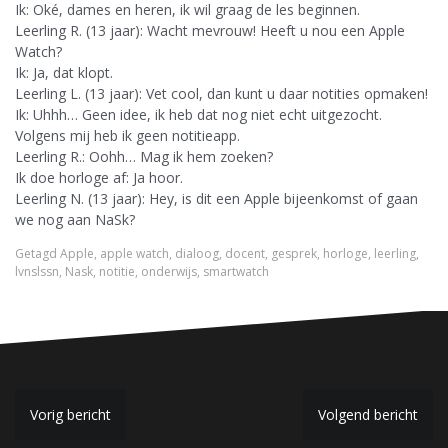
Ik: Oké, dames en heren, ik wil graag de les beginnen.
Leerling R. (13 jaar): Wacht mevrouw! Heeft u nou een Apple
Watch?
Ik: Ja, dat klopt.
Leerling L. (13 jaar): Vet cool, dan kunt u daar notities opmaken!
Ik: Uhhh… Geen idee, ik heb dat nog niet echt uitgezocht.
Volgens mij heb ik geen notitieapp.
Leerling R.: Oohh… Mag ik hem zoeken?
Ik doe horloge af: Ja hoor.
Leerling N. (13 jaar): Hey, is dit een Apple bijeenkomst of gaan
we nog aan NaSk?
Getagd
Apple
,
apple watch
,
dialoog
,
docent
,
gesprek
,
horloge
,
leerling
,
lvnslssn
,
Nask
,
notitie
,
onderwijs
,
smartwatch
B
Vorig bericht
Volgend bericht