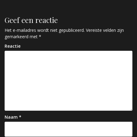
e
r
Geef een reactie
i
c
Het e-mailadres wordt niet gepubliceerd.
Vereiste velden zijn
gemarkeerd met
*
h
Reactie
t
n
a
v
i
g
a
Naam
*
t
i