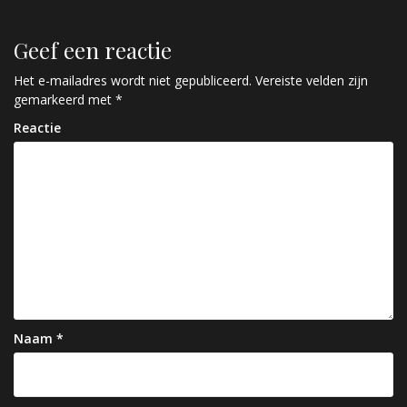
r
i
Geef een reactie
c
Het e-mailadres wordt niet gepubliceerd.
Vereiste velden zijn
h
gemarkeerd met
*
t
Reactie
n
a
v
i
g
a
t
Naam
*
i
e