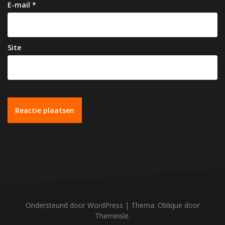
E-mail
*
Site
Ondersteund door WordPress
|
Thema:
Oblique
door
Themeisle.