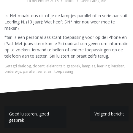
14 december 2016
Milou
Geen categorie
Ik: Het maakt dus uit of je de lampjes parallel of in serie aansluit.
Leerling N. (13 jaar): Wat heeft Siri* hier nou weer mee te
maken?
*Siri is een personal-assistant-toepassing voor op de iPhone en
iPad. Met jouw stem kan je Siri opdrachten geven om informatie
op te zoeken, iemand te bellen of andere toepassingen op de
telefoon aan te zetten. Siri luistert en praat zelfs terug.
Getagd
dialoog
,
docent
,
elektriciteit
,
gesprek
,
lampjes
,
leerling
,
lvnslssn
,
onderwijs
,
parallel
,
serie
,
siri
,
toepassing
B
Goed luisteren, goed
Volgend bericht
gesprek
e