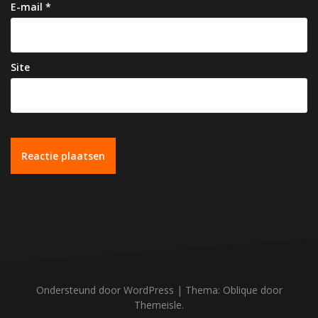
E-mail
*
Site
Ondersteund door WordPress
|
Thema:
Oblique
door
Themeisle.