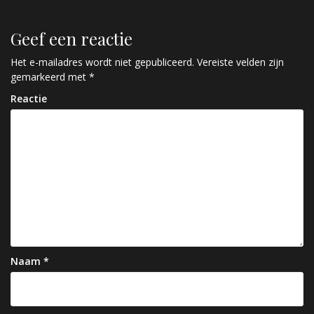
r
i
Geef een reactie
c
Het e-mailadres wordt niet gepubliceerd.
Vereiste velden zijn
h
gemarkeerd met
*
t
Reactie
n
a
v
i
g
a
t
Naam
*
i
e