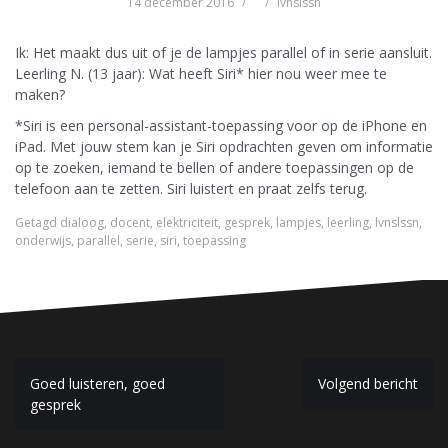
14 december 2016
lvnslssn
Ik: Het maakt dus uit of je de lampjes parallel of in serie aansluit.
Leerling N. (13 jaar): Wat heeft Siri* hier nou weer mee te
maken?
*Siri is een personal-assistant-toepassing voor op de iPhone en
iPad. Met jouw stem kan je Siri opdrachten geven om informatie
op te zoeken, iemand te bellen of andere toepassingen op de
telefoon aan te zetten. Siri luistert en praat zelfs terug.
Getagd
dialoog
,
docent
,
elektriciteit
,
gesprek
,
lampjes
,
leerling
,
lvnslssn
,
onderwijs
,
parallel
,
serie
,
siri
,
toepassing
B
Goed luisteren, goed
Volgend bericht
gesprek
e