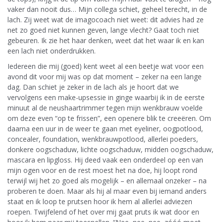
vaker dan nooit dus… Mijn collega schiet, geheel terecht, in de
lach. Zij weet wat de imagocoach niet weet: dit advies had ze
net zo goed niet kunnen geven, lange vlecht? Gaat toch niet
gebeuren. Ik zie het haar denken, weet dat het waar ik en kan
een lach niet onderdrukken.
Iedereen die mij (goed) kent weet al een beetje wat voor een
avond dit voor mij was op dat moment – zeker na een lange
dag. Dan schiet je zeker in de lach als je hoort dat we
vervolgens een make-upsessie in ginge waarbij ik in de eerste
minuut al de neushaartrimmer tegen mijn wenkbrauw voelde
om deze even “op te frissen”, een openere blik te creeëren. Om
daarna een uur in de weer te gaan met eyeliner, oogpotlood,
concealer, foundation, wenkbrauwpotlood, allerlei poeders,
donkere oogschaduw, lichte oogschaduw, midden oogschaduw,
mascara en lipgloss. Hij deed vaak een onderdeel op een van
mijn ogen voor en de rest moest het na doe, hij loopt rond
terwijl wij het zo goed als mogelijk – en allemaal onzeker – na
proberen te doen. Maar als hij al maar even bij iemand anders
staat en ik loop te prutsen hoor ik hem al allerlei adviezen
roepen. Twijfelend of het over mij gaat pruts ik wat door en