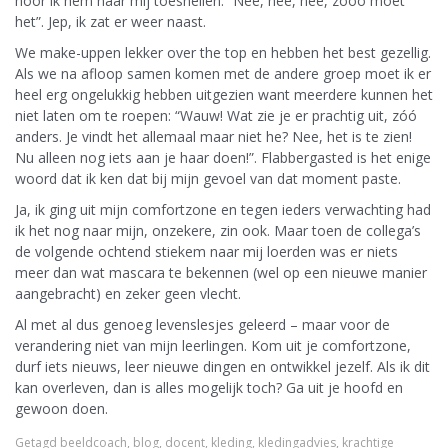
hoor ik hem naar mij toesnellen. “Nee, nee, nee, zóóó moet
het”. Jep, ik zat er weer naast.
We make-uppen lekker over the top en hebben het best gezellig.
Als we na afloop samen komen met de andere groep moet ik er
heel erg ongelukkig hebben uitgezien want meerdere kunnen het
niet laten om te roepen: “Wauw! Wat zie je er prachtig uit, zóó
anders. Je vindt het allemaal maar niet he? Nee, het is te zien!
Nu alleen nog iets aan je haar doen!”. Flabbergasted is het enige
woord dat ik ken dat bij mijn gevoel van dat moment paste.
Ja, ik ging uit mijn comfortzone en tegen ieders verwachting had
ik het nog naar mijn, onzekere, zin ook. Maar toen de collega’s
de volgende ochtend stiekem naar mij loerden was er niets
meer dan wat mascara te bekennen (wel op een nieuwe manier
aangebracht) en zeker geen vlecht.
Al met al dus genoeg levenslesjes geleerd – maar voor de
verandering niet van mijn leerlingen. Kom uit je comfortzone,
durf iets nieuws, leer nieuwe dingen en ontwikkel jezelf. Als ik dit
kan overleven, dan is alles mogelijk toch? Ga uit je hoofd en
gewoon doen.
Getagd
beeldcoach
,
blog
,
docent
,
kleding
,
kledingadvies
,
krachtige