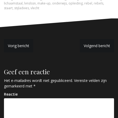
lichaamstaal
,
lvnslssn
,
make-up
,
onderwijs
,
opleiding
,
rebel
,
rebels
,
staart
,
stijladvies
,
vlecht
B
Vorig bericht
Volgend bericht
e
r
Geef een reactie
i
c
Het e-mailadres wordt niet gepubliceerd.
Vereiste velden zijn
gemarkeerd met
*
h
Reactie
t
n
a