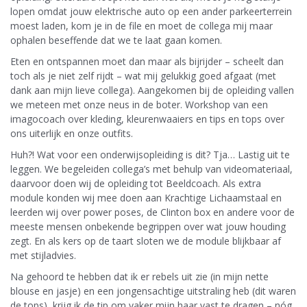
lopen omdat jouw elektrische auto op een ander parkeerterrein
moest laden, kom je in de file en moet de collega mij maar
ophalen beseffende dat we te laat gaan komen.
Eten en ontspannen moet dan maar als bijrijder – scheelt dan
toch als je niet zelf rijdt – wat mij gelukkig goed afgaat (met
dank aan mijn lieve collega). Aangekomen bij de opleiding vallen
we meteen met onze neus in de boter. Workshop van een
imagocoach over kleding, kleurenwaaiers en tips en tops over
ons uiterlijk en onze outfits.
Huh?! Wat voor een onderwijsopleiding is dit? Tja… Lastig uit te
leggen. We begeleiden collega’s met behulp van videomateriaal,
daarvoor doen wij de opleiding tot Beeldcoach. Als extra
module konden wij mee doen aan Krachtige Lichaamstaal en
leerden wij over power poses, de Clinton box en andere voor de
meeste mensen onbekende begrippen over wat jouw houding
zegt. En als kers op de taart sloten we de module blijkbaar af
met stijladvies.
Na gehoord te hebben dat ik er rebels uit zie (in mijn nette
blouse en jasje) en een jongensachtige uitstraling heb (dit waren
de tops), krijg ik de tip om vaker mijn haar vast te dragen – nóg