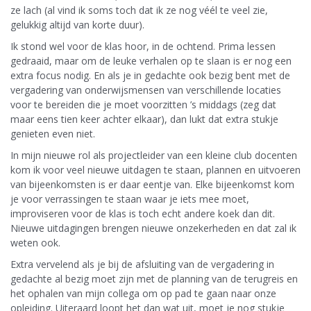
ze lach (al vind ik soms toch dat ik ze nog véél te veel zie,
gelukkig altijd van korte duur).
Ik stond wel voor de klas hoor, in de ochtend. Prima lessen
gedraaid, maar om de leuke verhalen op te slaan is er nog een
extra focus nodig. En als je in gedachte ook bezig bent met de
vergadering van onderwijsmensen van verschillende locaties
voor te bereiden die je moet voorzitten ’s middags (zeg dat
maar eens tien keer achter elkaar), dan lukt dat extra stukje
genieten even niet.
In mijn nieuwe rol als projectleider van een kleine club docenten
kom ik voor veel nieuwe uitdagen te staan, plannen en uitvoeren
van bijeenkomsten is er daar eentje van. Elke bijeenkomst kom
je voor verrassingen te staan waar je iets mee moet,
improviseren voor de klas is toch echt andere koek dan dit.
Nieuwe uitdagingen brengen nieuwe onzekerheden en dat zal ik
weten ook.
Extra vervelend als je bij de afsluiting van de vergadering in
gedachte al bezig moet zijn met de planning van de terugreis en
het ophalen van mijn collega om op pad te gaan naar onze
opleiding. Uiteraard loopt het dan wat uit, moet je nog stukje