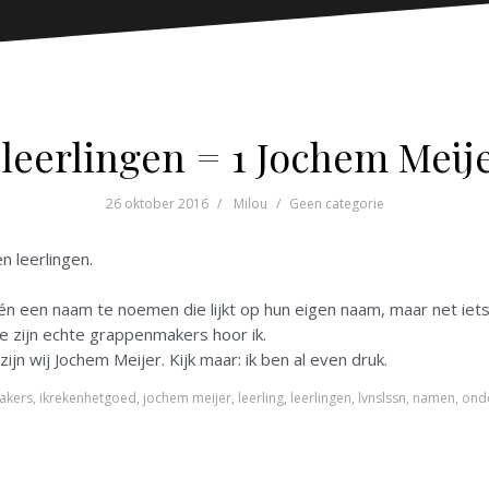
 leerlingen = 1 Jochem Meij
26 oktober 2016
Milou
Geen categorie
n leerlingen.
n een naam te noemen die lijkt op hun eigen naam, maar net iets 
lie zijn echte grappenmakers hoor ik.
ijn wij Jochem Meijer. Kijk maar: ik ben al even druk.
akers
,
ikrekenhetgoed
,
jochem meijer
,
leerling
,
leerlingen
,
lvnslssn
,
namen
,
onde