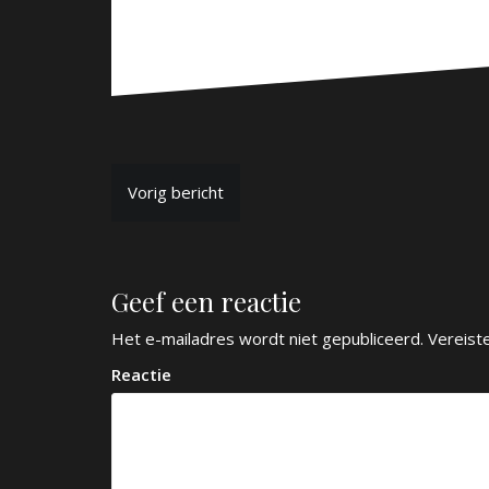
B
Vorig bericht
e
r
Geef een reactie
i
c
Het e-mailadres wordt niet gepubliceerd.
Vereist
h
Reactie
t
n