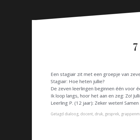
n
7
Een stagiair zit met een groepje van zeve
Stagiair: Hoe heten jullie?
De zeven leerlingen beginnen één voor éé
Ik loop langs, hoor het aan en zeg: Zo! Jul
Leerling P. (12 jaar): Zeker weten! Samen z
Getagd
dialoog
,
docent
,
druk
,
gesprek
,
grappenm