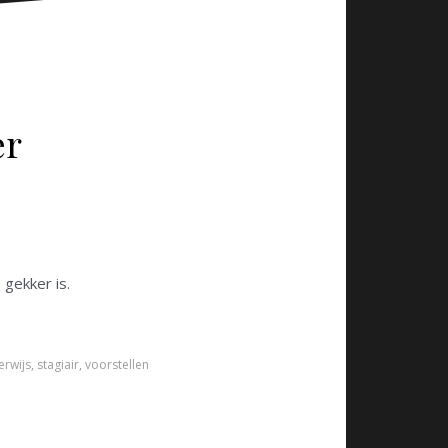
er
gekker is.
rwijs
,
stagiair
,
voorstellen