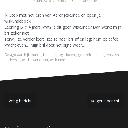
24 juni 2016
Milou
Geen categorie
Ik: Stop met het leren van Aardrijkskunde en open je
wiskundeboek.
Leerling B. (14 jaar): Wat? Is dit geen wiskunde? Dan werkt mijn
bril zeker niet.
Terwijl ze verder leert, zet ze haar bril af en legt hem op tafel:
Wacht even… Mijn bril doet het bijna weer…
Getagd
aardrijkskunde
,
bril
,
dialoog
,
docent
,
gesprek
,
leerling
,
lvnslssn
,
onderwijs
,
werkt
,
werkt niet
,
wiskunde
B
Vorig bericht
Volgend bericht
e
r