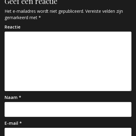
Geef een reactie
i
c
Het e-mailadres wordt niet gepubliceerd.
Vereiste velden zijn
gemarkeerd met
*
h
Reactie
t
n
a
v
i
g
a
Naam
*
t
i
e
E-mail
*