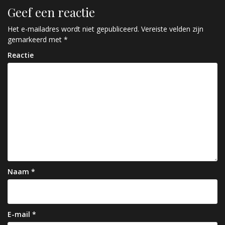
r
Geef een reactie
i
c
Het e-mailadres wordt niet gepubliceerd.
Vereiste velden zijn
gemarkeerd met
*
h
Reactie
t
n
a
v
i
g
a
Naam
*
t
i
e
E-mail
*