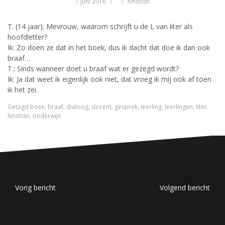
1 juni 2016
lvnslssn
T. (14 jaar): Mevrouw, waarom schrijft u de L van liter als
hoofdletter?
Ik: Zo doen ze dat in het boek, dus ik dacht dat doe ik dan ook
braaf…
T.: Sinds wanneer doet u braaf wat er gezegd wordt?
Ik: Ja dat weet ik eigenlijk ook niet, dat vroeg ik mij ook af toen
ik het zei.
Getagd
boek
,
braaf
,
dialoog
,
docent
,
gesprek
,
leerling
,
leerlingen
,
liter
,
lvnslssn
,
onderwijs
B
Vorig bericht
Volgend bericht
e