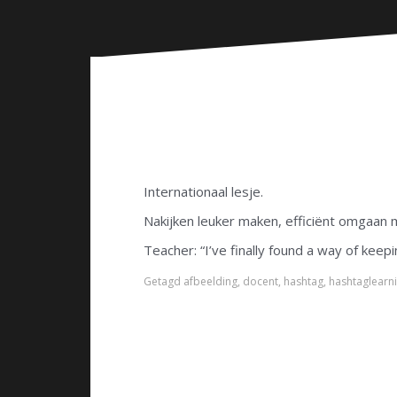
n
Internationaal lesje.
Nakijken leuker maken, efficiënt omgaan m
Teacher: “I’ve finally found a way of kee
Getagd
afbeelding
,
docent
,
hashtag
,
hashtaglearn