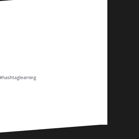
! #hashtaglearning