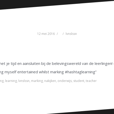
12 mei 2016
lvnslssn
et je tijd en aansluiten bij de belevingswereld van de leerlingen
ping myself entertained whilst marking #hashtaglearning”
ing
,
learning
,
lvnslssn
,
marking
,
nakijken
,
onderwijs
,
student
,
teacher