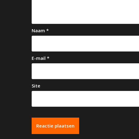
i
g
a
Naam
*
t
i
e
E-mail
*
Site