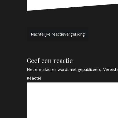
B
Nachtelijke reactievergelijking
e
r
Geef een reactie
i
c
Het e-mailadres wordt niet gepubliceerd.
Vereist
h
Reactie
t
n
a
v