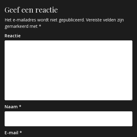
r
Geef een reactie
i
c
Het e-mailadres wordt niet gepubliceerd.
Vereiste velden zijn
gemarkeerd met
*
h
Reactie
t
n
a
v
i
g
a
Naam
*
t
i
e
E-mail
*