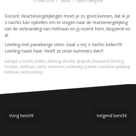
11 mei 2016
Milou
Geen categorie
Docent: Reactievergelijkingen moet je zo goed kunnen, dat ik je
’s nachts kan opbellen om te vragen naar de reactievergelijking
van de verbranding van methaan en jij noemt hem, kloppend en
al.
Leerling met paniekerige stem: Gaat u mij ’s nachts bellen?!!!
Leerling naast haar: Heeft ze onze nummers dan?!
Getagd
's nachts
,
bellen
,
dialoog
,
docent
,
gesprek
,
kloppend
,
leerling
,
lvnslssn
,
methaan
,
nacht
,
nummers
,
onderwijs
,
paniek
,
reactievergelijking
,
telefoon
,
verbranding
B
Vorig bericht
Volgend bericht
e