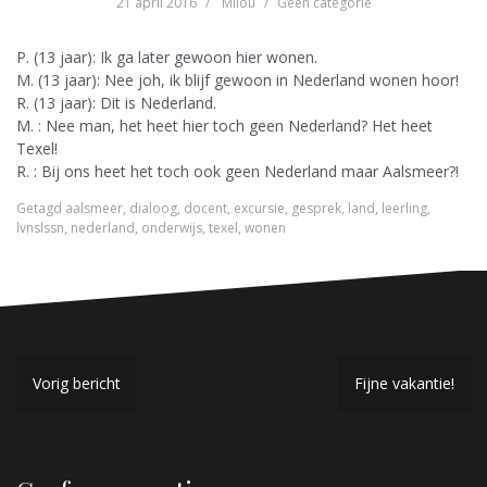
21 april 2016
Milou
Geen categorie
P. (13 jaar): Ik ga later gewoon hier wonen.
M. (13 jaar): Nee joh, ik blijf gewoon in Nederland wonen hoor!
R. (13 jaar): Dit is Nederland.
M. : Nee man, het heet hier toch geen Nederland? Het heet
Texel!
R. : Bij ons heet het toch ook geen Nederland maar Aalsmeer?!
Getagd
aalsmeer
,
dialoog
,
docent
,
excursie
,
gesprek
,
land
,
leerling
,
lvnslssn
,
nederland
,
onderwijs
,
texel
,
wonen
B
Vorig bericht
Fijne vakantie!
e
r