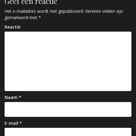
Geef een reactie
i
c
Het e-mailadres wordt niet gepubliceerd.
Vereiste velden zijn
gemarkeerd met
*
h
Reactie
t
n
a
v
i
g
a
Naam
*
t
i
e
E-mail
*