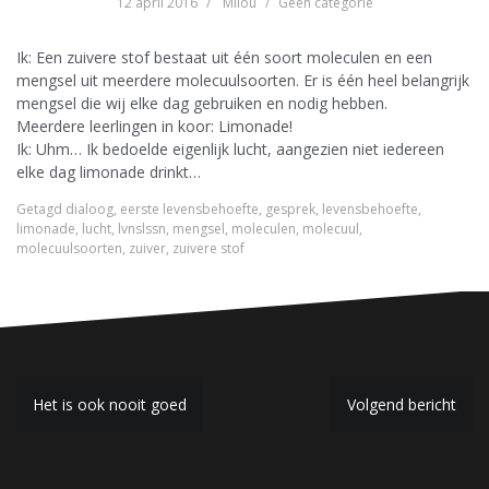
12 april 2016
Milou
Geen categorie
Ik: Een zuivere stof bestaat uit één soort moleculen en een
mengsel uit meerdere molecuulsoorten. Er is één heel belangrijk
mengsel die wij elke dag gebruiken en nodig hebben.
Meerdere leerlingen in koor: Limonade!
Ik: Uhm… Ik bedoelde eigenlijk lucht, aangezien niet iedereen
elke dag limonade drinkt…
Getagd
dialoog
,
eerste levensbehoefte
,
gesprek
,
levensbehoefte
,
limonade
,
lucht
,
lvnslssn
,
mengsel
,
moleculen
,
molecuul
,
molecuulsoorten
,
zuiver
,
zuivere stof
B
Het is ook nooit goed
Volgend bericht
e
r