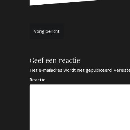
B
Vorig bericht
e
r
Geef een reactie
i
c
Het e-mailadres wordt niet gepubliceerd.
Vereist
h
Reactie
t
n
a
v
i