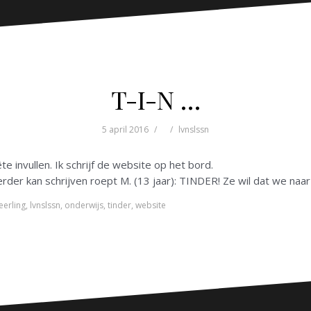
T-I-N …
5 april 2016
lvnslssn
uête invullen. Ik schrijf de website op het bord.
verder kan schrijven roept M. (13 jaar): TINDER! Ze wil dat we naa
leerling
,
lvnslssn
,
onderwijs
,
tinder
,
website