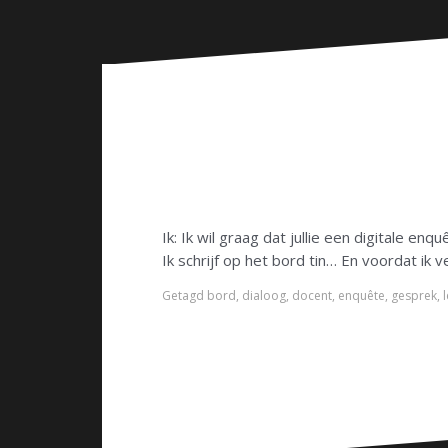
n
Ik: Ik wil graag dat jullie een digitale enq
Ik schrijf op het bord tin… En voordat ik 
Getagd
bord
,
dialoog
,
docent
,
enquête
,
gesprek
,