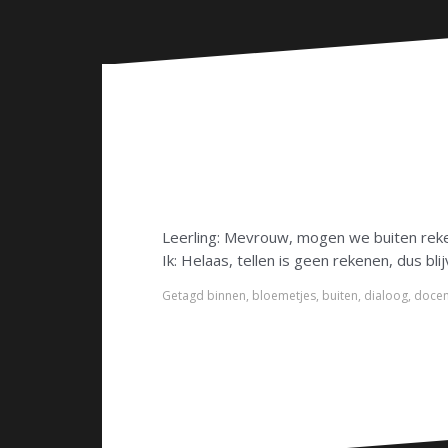
n
Leerling: Mevrouw, mogen we buiten reke
Ik: Helaas, tellen is geen rekenen, dus bl
Getagd
binnen
,
bloemetjes
,
buiten
,
dialoog
,
docen