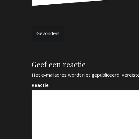
B
Gevonden!
e
r
Geef een reactie
i
c
Het e-mailadres wordt niet gepubliceerd.
Vereist
h
Reactie
t
n
a
v
i