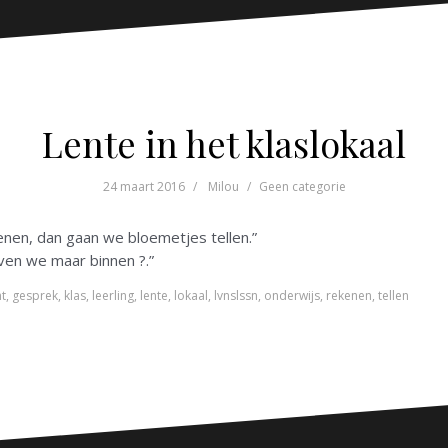
Lente in het klaslokaal
24 maart 2016
Milou
Geen categorie
nen, dan gaan we bloemetjes tellen.”
ijven we maar binnen ?.”
t
,
gesprek
,
klas
,
leerling
,
lente
,
lokaal
,
lvnslssn
,
onderwijs
,
rekenen
,
tellen